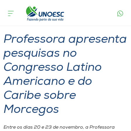
Página
O que
Professora apresenta pesquisas no Congresso
inicial
acontece
Latino Americano e do Caribe sobre Morcegos
Cursos
Graduação
Professor
Joaçaba
Onde estamos
Professora apresenta
Pesquisa
pesquisas no
Congresso Latino
Atendimento ao Estudante
Americano e do
Portal de Ensino
Caribe sobre
A
Morcegos
Unoesc
Internacionalização
Entre os dias 20 e 23 de novembro, a Professora