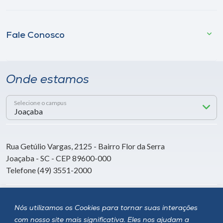
Fale Conosco
Onde estamos
Selecione o campus
Rua Getúlio Vargas, 2125 - Bairro Flor da Serra
Joaçaba - SC - CEP 89600-000
Telefone (49) 3551-2000
Siga a Unoesc
Nós utilizamos os Cookies para tornar suas interações
com nosso site mais significativa. Eles nos ajudam a