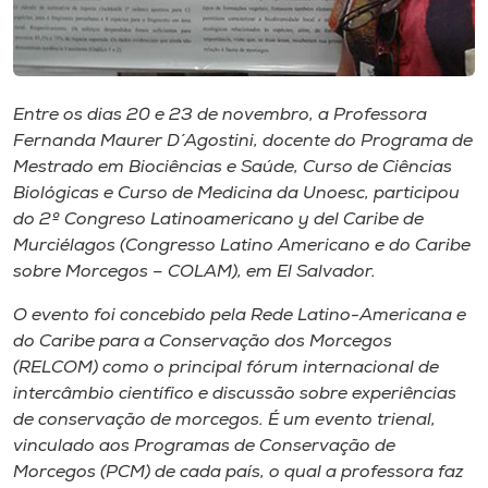
Museu
Unoesc
Store
Entre os dias 20 e 23 de novembro, a Professora
Fernanda Maurer D´Agostini, docente do Programa de
Mestrado em Biociências e Saúde, Curso de Ciências
Biológicas e Curso de Medicina da Unoesc, participou
Selecione
do 2º
Congreso Latinoamericano y del Caribe de
o idioma
Murciélagos
(Congresso Latino Americano e do Caribe
sobre Morcegos – COLAM), em El Salvador.
O evento foi concebido pela Rede Latino-Americana e
A+
do Caribe para a Conservação dos Morcegos
A-
(RELCOM) como o principal fórum internacional de
intercâmbio científico e discussão sobre experiências
de conservação de morcegos. É um evento trienal,
vinculado aos Programas de Conservação de
Morcegos (PCM) de cada país, o qual a professora faz