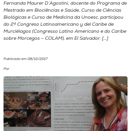
Fernanda Maurer D´Agostini, docente do Programa de
Mestrado em Biociências e Saúde, Curso de Ciências
I.nova
Biológicas e Curso de Medicina da Unoesc, participou
do 2º Congreso Latinoamericano y del Caribe de
Diplomados
Murciélagos (Congresso Latino Americano e do Caribe
sobre Morcegos – COLAM), em El Salvador. […]
Cultura
Publicado em 08/12/2017
CPA
Por
Biblioteca
Editora
Rádio