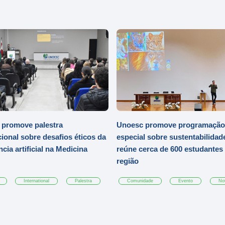
 promove palestra
Unoesc promove programação
cional sobre desafios éticos da
especial sobre sustentabilidad
ncia artificial na Medicina
reúne cerca de 600 estudantes
região
International
Palestra
Comunidade
Evento
Not