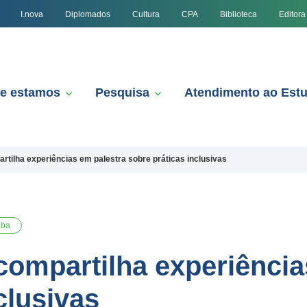
I.nova
Diplomados
Cultura
CPA
Biblioteca
Editora
e estamos
Pesquisa
Atendimento ao Est
rtilha experiências em palestra sobre práticas inclusivas
aba
compartilha experiência
clusivas