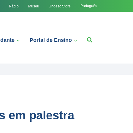
Português
Rádio
Museu
Unoesc Store
udante
Portal de Ensino
s em palestra