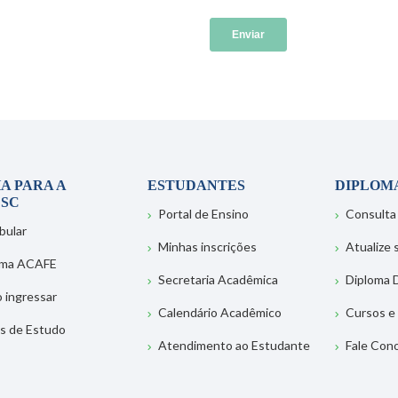
A PARA A
ESTUDANTES
DIPLOM
SC
Portal de Ensino
Consulta
bular
Minhas inscrições
Atualize
ema ACAFE
Secretaria Acadêmica
Diploma D
 ingressar
Calendário Acadêmico
Cursos e
s de Estudo
Atendimento ao Estudante
Fale Con