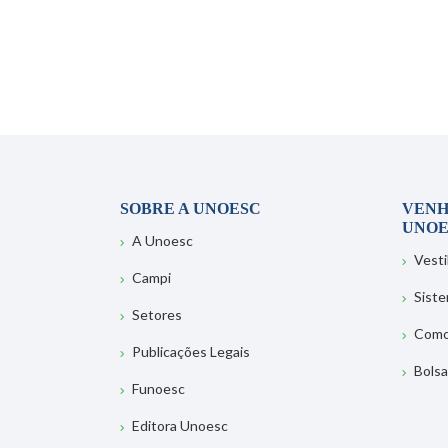
SOBRE A UNOESC
VENH
UNOE
A Unoesc
Vesti
Campi
Sist
Setores
Como
Publicações Legais
Bolsa
Funoesc
Editora Unoesc