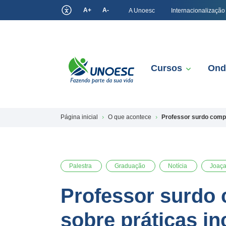
A+
A-
A Unoesc
Internacionalização
Cursos
Ond
Página inicial
O que acontece
Professor surdo compa
Palestra
Graduação
Notícia
Joaç
Professor surdo 
sobre práticas in