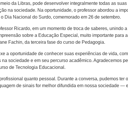
 meio da Libras, pode desenvolver integralmente todas as suas p
ação na sociedade. Na oportunidade, o professor abordou a imp
u o Dia Nacional do Surdo, comemorado em 26 de setembro.
fessor Ricardo, em um momento de troca de saberes, unindo a 
ompreensão sobre a Educação Especial, muito importante para 
iane Fachin, da terceira fase do curso de Pedagogia.
uxe a oportunidade de conhecer suas experiências de vida, co
as na sociedade e em seu percurso acadêmico. Agradecemos p
curso de Tecnologia Educacional.
profissional quanto pessoal. Durante a conversa, pudemos ter o 
nguagem de sinais for melhor difundida em nossa sociedade — 