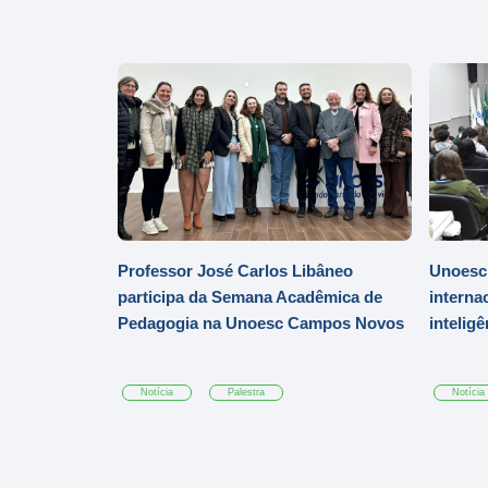
Professor José Carlos Libâneo
Unoesc
participa da Semana Acadêmica de
interna
Pedagogia na Unoesc Campos Novos
inteligê
Notícia
Palestra
Notícia