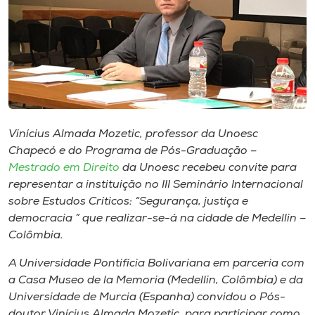
Museu
Unoesc
Store
Selecione
Vinícius Almada Mozetic, professor da Unoesc
o idioma
Chapecó e do Programa de Pós-Graduação –
Mestrado em Direito
da Unoesc recebeu convite para
representar a instituição no III Seminário Internacional
sobre Estudos Críticos: “Segurança, justiça e
A+
democracia ” que realizar-se-á na cidade de Medellin –
A-
Colômbia.
A Universidade Pontifícia Bolivariana em parceria com
a Casa Museo de la Memoria (Medellin, Colômbia) e da
Universidade de Murcia (Espanha) convidou o Pós-
doutor Vinícius Almada Mozetic, para participar como