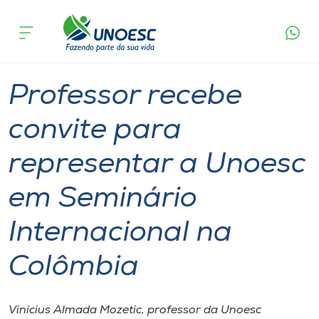
Página
O que
Professor recebe convite para representar a
inicial
acontece
Unoesc em Seminário Internacional na Colômbia
Cursos
Graduação
Professor
Chapecó
Onde estamos
Professor recebe
Pesquisa
convite para
representar a Unoesc
Atendimento ao Estudante
em Seminário
Portal de Ensino
Internacional na
A
Colômbia
Unoesc
Internacionalização
Vinícius Almada Mozetic, professor da Unoesc