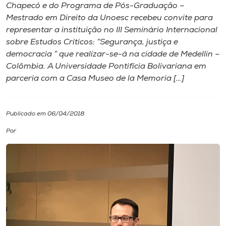
Chapecó e do Programa de Pós-Graduação –
Mestrado em Direito da Unoesc recebeu convite para
I.nova
representar a instituição no III Seminário Internacional
sobre Estudos Críticos: “Segurança, justiça e
Diplomados
democracia ” que realizar-se-á na cidade de Medellin –
Colômbia. A Universidade Pontifícia Bolivariana em
parceria com a Casa Museo de la Memoria […]
Cultura
CPA
Publicado em 06/04/2018
Por
Biblioteca
Editora
Rádio