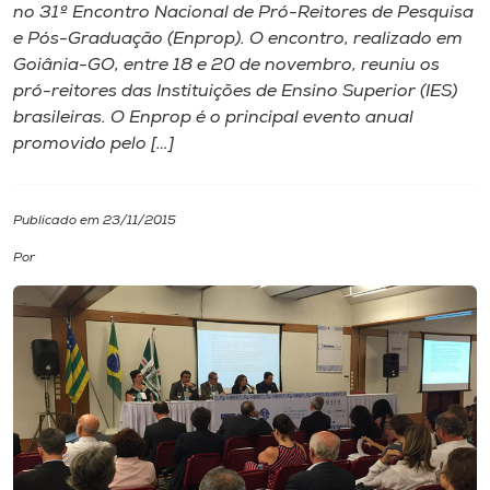
no 31º Encontro Nacional de Pró-Reitores de Pesquisa
e Pós-Graduação (Enprop). O encontro, realizado em
I.nova
Goiânia-GO, entre 18 e 20 de novembro, reuniu os
pró-reitores das Instituições de Ensino Superior (IES)
Diplomados
brasileiras. O Enprop é o principal evento anual
promovido pelo […]
Cultura
Publicado em 23/11/2015
CPA
Por
Biblioteca
Editora
Rádio