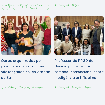
Green Deal Europeu
Notícia
Professor
Capacitação
Professor
Notícia
Docente
Obras organizadas por
Professor do PPGD da
pesquisadoras da Unoesc
Unoesc participa de
são lançadas no Rio Grande
semana internacional sobre
do Sul
inteligência artificial na
Espanha
Professor
Mestrado
Doutorado
Professor
Inovação
Ensino