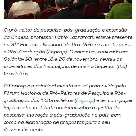
Museu
Unoesc
Store
O pró-reitor de pesquisa, pós-graduação e extensão
da Unoesc, professor Fábio Lazzarotti, esteve presente
no 31º Encontro Nacional de Pró-Reitores de Pesquisa
e Pós-Graduação (Enprop). O encontro, realizado em
Selecione
Goiânia-GO, entre 18 e 20 de novembro, reuniu os
o idioma
pró-reitores das Instituições de Ensino Superior (IES)
brasileiras.
O Enprop é o principal evento anual promovido pelo
A+
Fórum Nacional de Pró-Reitores de Pesquisa e Pós-
A-
graduação das IES brasileiras (
Foprop
) e tem um papel
importante no debate nacional sobre a gestão da
pesquisa, inovação e pós-graduação no país, bem
como na elaboração de propostas para o seu
desenvolvimento.