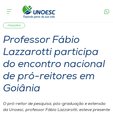
Página
O que
Professor Fábio Lazzarotti participa do encontro
inicial
acontece
nacional de pró-reitores em Goiânia
Cursos
Professor
Graduação
Notícia de evento
Reitoria
Onde estamos
Joaçaba
Professor Fábio
Pesquisa
Lazzarotti participa
Atendimento ao Estudante
do encontro nacional
Portal de Ensino
de pró-reitores em
Goiânia
A
Unoesc
O pró-reitor de pesquisa, pós-graduação e extensão
Internacionalização
da Unoesc, professor Fábio Lazzarotti, esteve presente