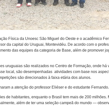
ducação Física da Unoesc São Miguel do Oeste e o acadêmico F
sor da capital do Uruguai, Montevidéu. De acordo com o professo
namento das equipes da categoria de Base, além de promover jo
es uruguaias são realizados no Centro de Formação, onde há vá
se local, são desempenhadas atividades com base nos aspectos 
mpetições são direcionados à faixa etária dos alunos.
maram a atenção do professor Eliéser e do estudante Fernando.
s de habitantes, enquanto o Brasil tem mais de 200 milhões. 
onalmente, além de ter uma seleção campeã do mundo — observ