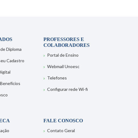
ADOS
PROFESSORES E
COLABORADORES
 de Diploma
Portal de Ensino
 seu Cadastro
Webmail Unoesc
igital
Telefones
 Benefícios
Configurar rede Wi-fi
osco
TECA
FALE CONOSCO
tação
Contato Geral