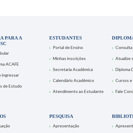
A PARA A
ESTUDANTES
DIPLOM
SC
Portal de Ensino
Consulta
bular
Minhas inscrições
Atualize
ema ACAFE
Secretaria Acadêmica
Diploma D
 ingressar
Calendário Acadêmico
Cursos e
s de Estudo
Atendimento ao Estudante
Fale Con
OS
PESQUISA
BIBLIO
uação
Apresentação
Apresen