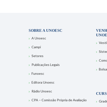
SOBRE A UNOESC
VENH
UNOE
A Unoesc
Vesti
Campi
Sist
Setores
Como
Publicações Legais
Bolsa
Funoesc
Editora Unoesc
Rádio Unoesc
CURS
CPA – Comissão Própria de Avaliação
Grad