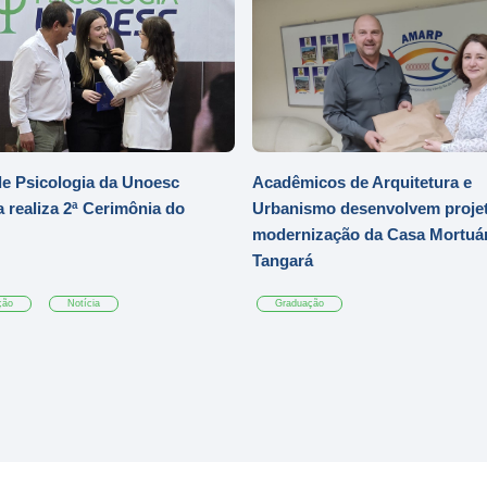
e Psicologia da Unoesc
Acadêmicos de Arquitetura e
 realiza 2ª Cerimônia do
Urbanismo desenvolvem projet
modernização da Casa Mortuár
Tangará
ção
Notícia
Graduação