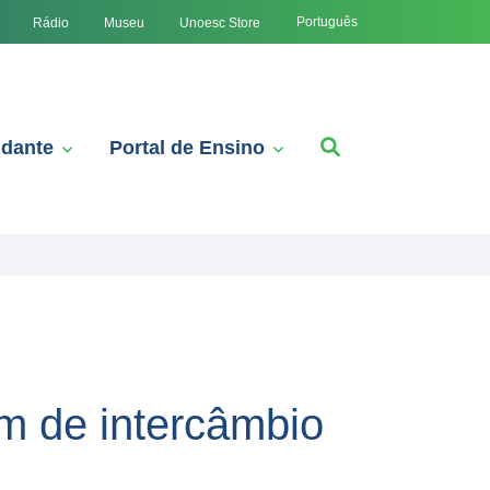
Português
Rádio
Museu
Unoesc Store
udante
Portal de Ensino
m de intercâmbio