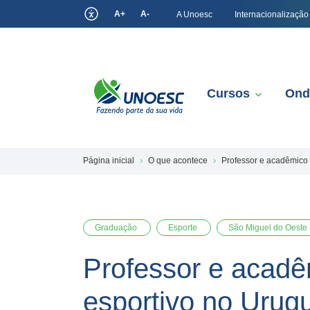
A+
A-
A Unoesc
Internacionalização
Cursos
Ond
Página inicial
O que acontece
Professor e acadêmico 
Graduação
Esporte
São Miguel do Oeste
Professor e acadê
esportivo no Urug