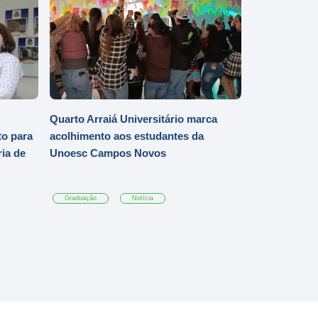
Quarto Arraiá Universitário marca
o para
acolhimento aos estudantes da
ia de
Unoesc Campos Novos
Graduação
Notícia