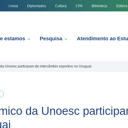
I.nova
Diplomados
Cultura
CPA
Biblioteca
Editora
e estamos
Pesquisa
Atendimento ao Est
da Unoesc participam de intercâmbio esportivo no Uruguai
mico da Unoesc participa
uai