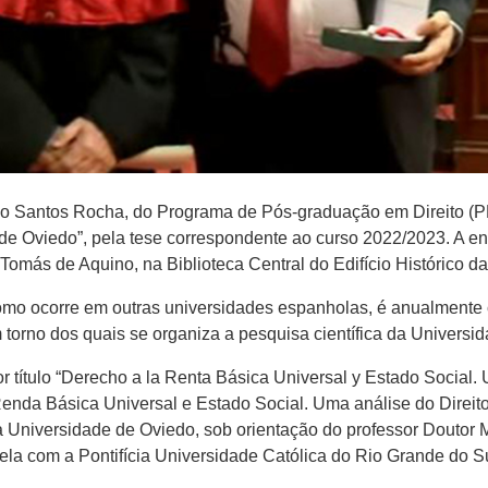
iago Santos Rocha, do Programa de Pós-graduação em Direito 
de Oviedo”, pela tese correspondente ao curso 2022/2023. A en
omás de Aquino, na Biblioteca Central do Edifício Histórico d
como ocorre em outras universidades espanholas, é anualmente
orno dos quais se organiza a pesquisa científica da Universi
r título “Derecho a la Renta Básica Universal y Estado Social.
Renda Básica Universal e Estado Social. Uma análise do Direi
a na Universidade de Oviedo, sob orientação do professor Doutor
la com a Pontifícia Universidade Católica do Rio Grande do S