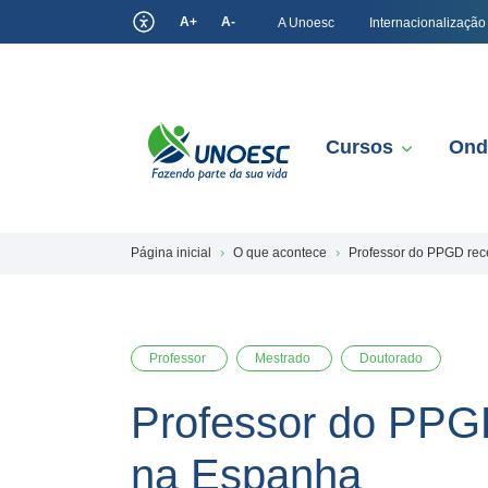
A+
A-
A Unoesc
Internacionalização
Cursos
Ond
Página inicial
O que acontece
Professor do PPGD rec
Professor
Mestrado
Doutorado
Professor do PPG
na Espanha