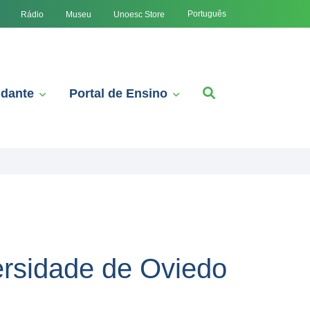
Português
Rádio
Museu
Unoesc Store
udante
Portal de Ensino
rsidade de Oviedo