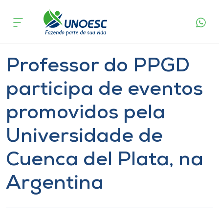
Página
O que
Professor do PPGD participa de eventos
inicial
acontece
promovidos pela Universidade de Cuenca del
Cursos
Plata, na Argentina
Notícia
International
Chapecó
Onde estamos
Professor do PPGD
Pesquisa
participa de eventos
promovidos pela
Atendimento ao Estudante
Universidade de
Portal de Ensino
Cuenca del Plata, na
A
Argentina
Unoesc
Internacionalização