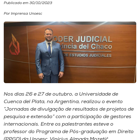
Publicado em 30/10/2023
I.nova
Por Imprensa Unoesc
Diplomados
Cultura
CPA
Biblioteca
Nos dias 26 e 27 de outubro, a Universidade de
Cuenca del Plata, na Argentina, realizou o evento
Editora
“Jornadas de divulgação de resultados de projetos de
pesquisa e extensão” com a participação de gestores
internacionais. Entre os palestrantes esteve o
Rádio
professor do Programa de Pós-graduação em Direito
(PPGD) da Unoesc, Vinícius Almada Mozetič.