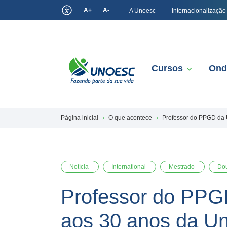
A+
A-
A Unoesc
Internacionalização
Cursos
Ond
Página inicial
O que acontece
Professor do PPGD da U
Notícia
International
Mestrado
Do
Professor do PPGD
aos 30 anos da Un