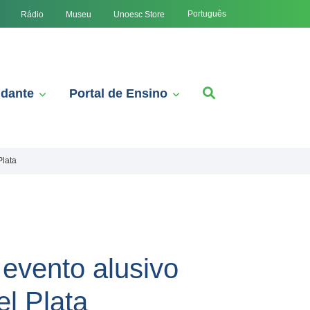
Português
Rádio
Museu
Unoesc Store
udante
Portal de Ensino
Plata
evento alusivo
l Plata