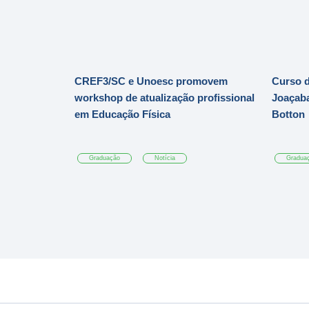
CREF3/SC e Unoesc promovem
Curso d
workshop de atualização profissional
Joaçaba
em Educação Física
Botton
Graduação
Notícia
Gradua