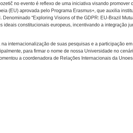
ozetič no evento é reflexo de uma iniciativa visando promover
ia (EU) aprovada pelo Programa Erasmus+, que auxilia institui
al. Denominado “Exploring Visions of the GDPR: EU-Brazil Mutu
 os ideais constitucionais europeus, incentivando a integração ju
na internacionalização de suas pesquisas e a participação e
ncipalmente, para firmar o nome de nossa Universidade no cenár
 comentou a coordenadora de Relações Internacionais da Unoesc