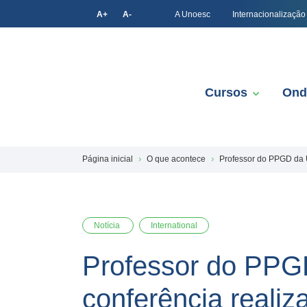
A+
A-
A Unoesc
Internacionalização
Cursos
Ond
Página inicial
O que acontece
Professor do PPGD da U
Notícia
International
Professor do PPGD
conferência realiz