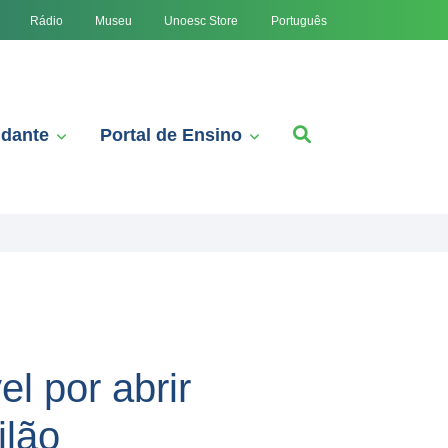
Português
Rádio
Museu
Unoesc Store
udante
Portal de Ensino
l por abrir
ilão