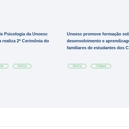
e Psicologia da Unoesc
Unoesc promove formação so
 realiza 2ª Cerimônia do
desenvolvimento e aprendizag
familiares de estudantes dos 
ção
Notícia
Notícia
Colégios