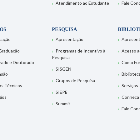
Atendimento ao Estudante
Fale Con
OS
PESQUISA
BIBLIO
uação
Apresentação
Apresen
Graduação
Programas de Incentivo à
Acesso a
Pesquisa
rado e Doutorado
Como Fu
SISGEN
nsão
Bibliotec
Grupos de Pesquisa
os Técnicos
Serviços
SIEPE
gios
Conheça 
Summit
Fale Con