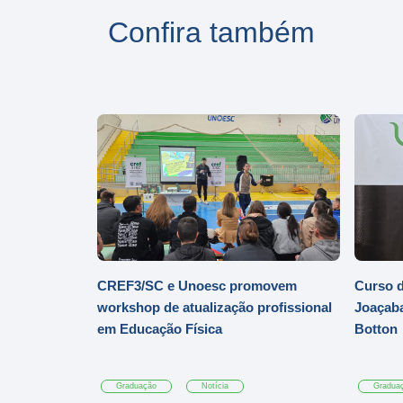
Confira também
CREF3/SC e Unoesc promovem
Curso d
workshop de atualização profissional
Joaçaba
em Educação Física
Botton
Graduação
Notícia
Gradua