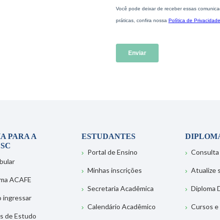
A PARA A
ESTUDANTES
DIPLOM
SC
Portal de Ensino
Consulta
bular
Minhas inscrições
Atualize
ema ACAFE
Secretaria Acadêmica
Diploma D
 ingressar
Calendário Acadêmico
Cursos e
s de Estudo