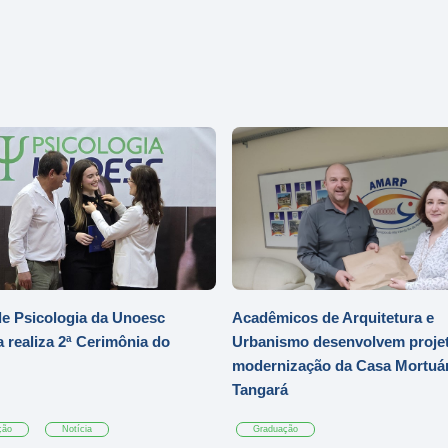
e Psicologia da Unoesc
Acadêmicos de Arquitetura e
 realiza 2ª Cerimônia do
Urbanismo desenvolvem projet
modernização da Casa Mortuár
Tangará
ção
Notícia
Graduação