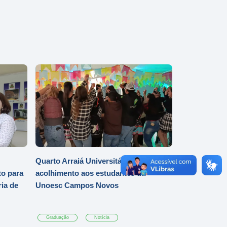
Quarto Arraiá Universitário marca
o para
acolhimento aos estudantes da
ia de
Unoesc Campos Novos
Graduação
Notícia