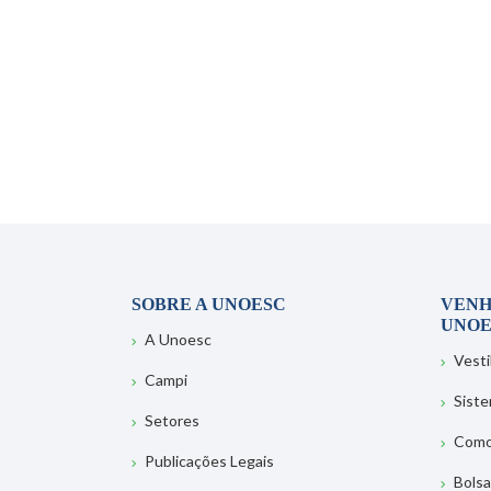
SOBRE A UNOESC
VENH
UNOE
A Unoesc
Vesti
Campi
Sist
Setores
Como
Publicações Legais
Bolsa