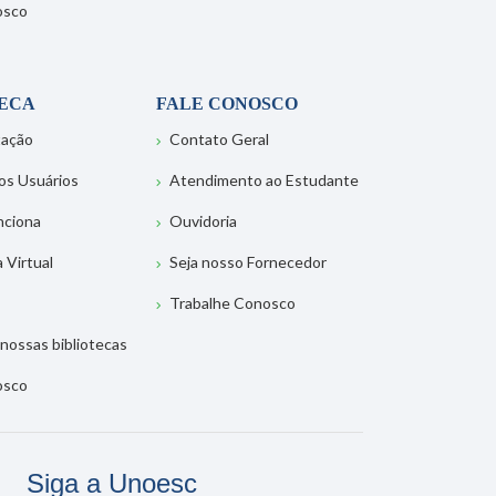
osco
TECA
FALE CONOSCO
tação
Contato Geral
os Usuários
Atendimento ao Estudante
nciona
Ouvidoria
a Virtual
Seja nosso Fornecedor
Trabalhe Conosco
nossas bibliotecas
osco
Siga a Unoesc