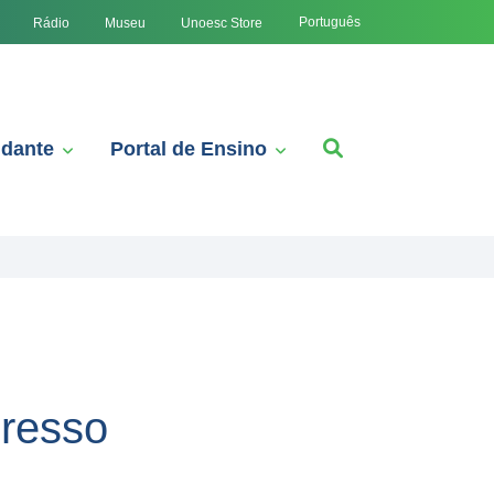
Português
Rádio
Museu
Unoesc Store
udante
Portal de Ensino
gresso