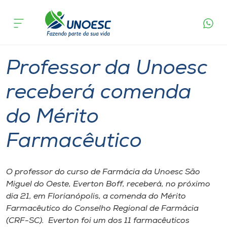
Página
O que
Professor da Unoesc receberá comenda do
inicial
acontece
Mérito Farmacêutico
Cursos
Graduação
Professor
São Miguel do Oeste
Onde estamos
Professor da Unoesc
Pesquisa
receberá comenda
do Mérito
Atendimento ao Estudante
Farmacêutico
Portal de Ensino
O professor do curso de Farmácia da Unoesc São
A
Miguel do Oeste, Everton Boff, receberá, no próximo
Unoesc
dia 21, em Florianópolis, a comenda do Mérito
Farmacêutico do Conselho Regional de Farmácia
Internacionalização
(CRF-SC). Everton foi um dos 11 farmacêuticos