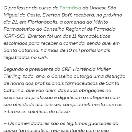
Museu
O professor do curso de
Farmácia
da Unoesc São
Miguel do Oeste, Everton Boff, receberá, no próximo
Unoesc
dia 21, em Florianópolis, a comenda do Mérito
Store
Farmacêutico do Conselho Regional de Farmácia
(CRF-SC). Everton foi um dos 11 farmacêuticos
escolhidos para receber a comenda, sendo que, em
Santa Catarina, há mais de 10 mil profissionais
Selecione
registrados no CRF.
o idioma
Segundo a presidente do CRF, Hortência Müller
Tierling, todo ano, o Conselho outorga uma distinção
de honra aos profissionais farmacêuticos de Santa
A+
Catarina, que vão além das suas obrigações no
A-
exercício da profissão e dignificam a categoria com
sua atividade diária e seu comprometimento com os
interesses coletivos da classe.
— Os comendadores são os legítimos guardiões da
causa farmacêutica, representando com o seu