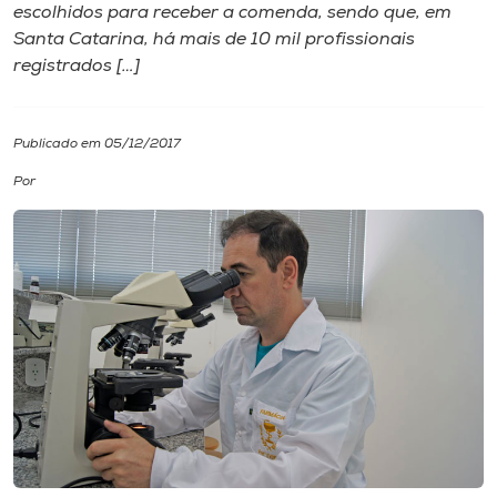
escolhidos para receber a comenda, sendo que, em
Santa Catarina, há mais de 10 mil profissionais
I.nova
registrados […]
Diplomados
Publicado em 05/12/2017
Cultura
Por
CPA
Biblioteca
Editora
Rádio