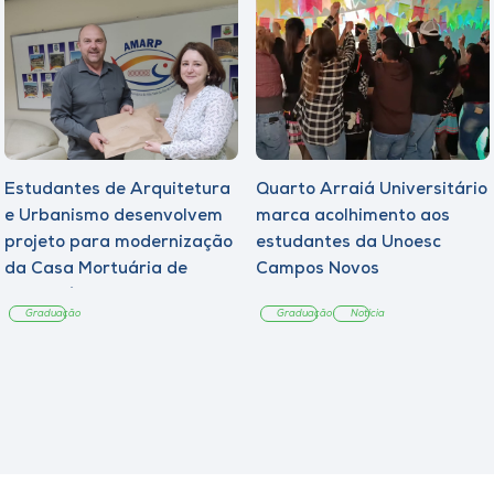
Estudantes de Arquitetura
Quarto Arraiá Universitário
e Urbanismo desenvolvem
marca acolhimento aos
projeto para modernização
estudantes da Unoesc
da Casa Mortuária de
Campos Novos
Tangará
Graduação
Graduação
Notícia