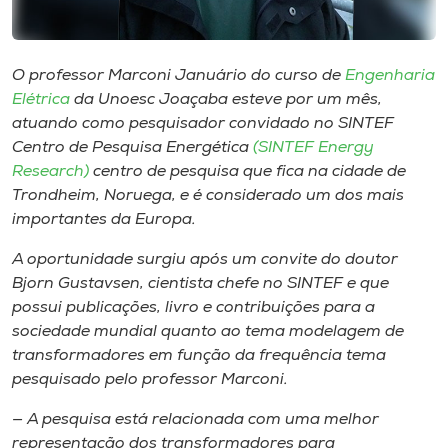
Museu
Unoesc
O professor Marconi Januário do curso de
Engenharia
Store
Elétrica
da Unoesc Joaçaba esteve por um mês,
atuando como pesquisador convidado no SINTEF
Centro de Pesquisa Energética
(SINTEF Energy
Research)
centro de pesquisa que fica na cidade de
Selecione
Trondheim, Noruega, e é considerado um dos mais
o idioma
importantes da Europa.
A oportunidade surgiu após um convite do doutor
Bjorn Gustavsen, cientista chefe no SINTEF e que
A+
possui publicações, livro e contribuições para a
A-
sociedade mundial quanto ao tema modelagem de
transformadores em função da frequência tema
pesquisado pelo professor Marconi.
— A pesquisa está relacionada com uma melhor
representação dos transformadores para