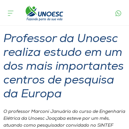
Página
O que
Professor da Unoesc realiza estudo em um dos
inicial
acontece
mais importantes centros de pesquisa da
Cursos
Europa
Professor
Graduação
Joaçaba
Onde estamos
Professor da Unoesc
Pesquisa
realiza estudo em um
dos mais importantes
Atendimento ao Estudante
centros de pesquisa
Portal de Ensino
da Europa
A
Unoesc
O professor Marconi Januário do curso de Engenharia
Elétrica da Unoesc Joaçaba esteve por um mês,
Internacionalização
atuando como pesquisador convidado no SINTEF