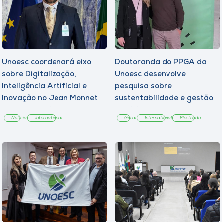
Unoesc coordenará eixo
Doutoranda do PPGA da
sobre Digitalização,
Unoesc desenvolve
Inteligência Artificial e
pesquisa sobre
Inovação no Jean Monnet
sustentabilidade e gestão
Annual Meeting 2026
municipal na Espanha
Notícia
International
Geral
International
Mestrado