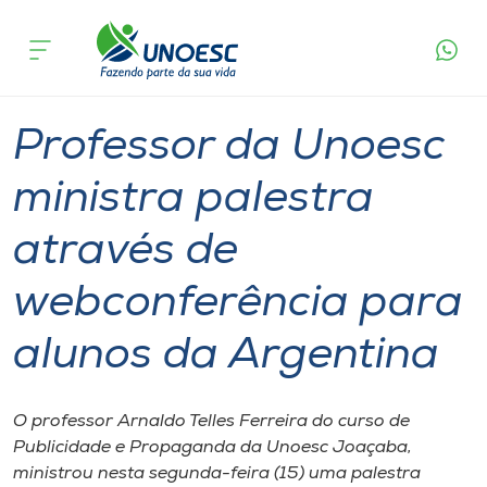
Página
O que
Professor da Unoesc ministra palestra através
inicial
acontece
de webconferência para alunos da Argentina
Cursos
International
Graduação
Joaçaba
Onde estamos
Professor da Unoesc
Pesquisa
ministra palestra
através de
Atendimento ao Estudante
webconferência para
Portal de Ensino
alunos da Argentina
A
Unoesc
O professor Arnaldo Telles Ferreira do curso de
Publicidade e Propaganda da Unoesc Joaçaba,
Internacionalização
ministrou nesta segunda-feira (15) uma palestra