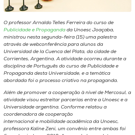
Museu
Unoesc
O professor Arnaldo Telles Ferreira do curso de
Store
Publicidade e Propaganda
da Unoesc Joaçaba,
ministrou nesta segunda-feira (15) uma palestra
através de webconferência para alunos da
Universidad de la Cuenca del Plata
, da cidade de
Selecione
Corrientes, Argentina. A atividade ocorreu durante a
o idioma
disciplina de Português do curso de Publicidade e
Propaganda desta Universidade, e a temática
abordada foi o processo criativo na propaganda.
A+
Além de promover a cooperação à nível de Mercosul, a
A-
atividade visou estreitar parcerias entre a Unoesc e a
Universidade argentina. Conforme relatou a
coordenadora de cooperação
internacional e mobilidade acadêmica da Unoesc,
professora Kaline Zeni, um convênio entre ambas foi