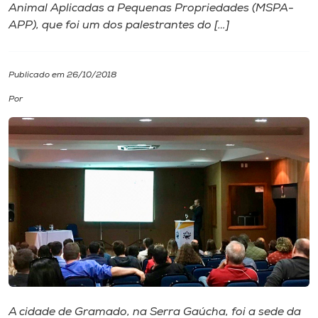
Animal Aplicadas a Pequenas Propriedades (MSPA-
APP), que foi um dos palestrantes do […]
I.nova
Diplomados
Publicado em 26/10/2018
Por
Cultura
CPA
Biblioteca
Editora
Rádio
A cidade de Gramado, na Serra Gaúcha, foi a sede da