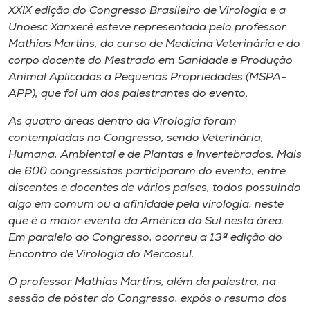
Museu
XXIX edição do Congresso Brasileiro de Virologia e a
Unoesc Xanxerê esteve representada pelo professor
Mathias Martins, do curso de Medicina Veterinária e do
Unoesc
corpo docente do Mestrado em Sanidade e Produção
Store
Animal Aplicadas a Pequenas Propriedades (MSPA-
APP), que foi um dos palestrantes do evento.
As quatro áreas dentro da Virologia foram
Selecione
contempladas no Congresso, sendo Veterinária,
o idioma
Humana, Ambiental e de Plantas e Invertebrados. Mais
de 600 congressistas participaram do evento, entre
discentes e docentes de vários países, todos possuindo
A+
algo em comum ou a afinidade pela virologia, neste
A-
que é o maior evento da América do Sul nesta área.
Em paralelo ao Congresso, ocorreu a 13ª edição do
Encontro de Virologia do Mercosul.
O professor Mathias Martins, além da palestra, na
sessão de pôster do Congresso, expôs o resumo dos