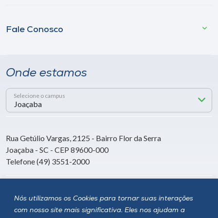
Fale Conosco
Onde estamos
Selecione o campus
Rua Getúlio Vargas, 2125 - Bairro Flor da Serra
Joaçaba - SC - CEP 89600-000
Telefone (49) 3551-2000
Siga a Unoesc
Nós utilizamos os Cookies para tornar suas interações
com nosso site mais significativa. Eles nos ajudam a