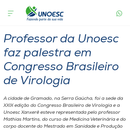
Página
O que
Professor da Unoesc faz palestra em
inicial
acontece
Congresso Brasileiro de Virologia
Cursos
Graduação
Xanxerê
Onde estamos
Professor da Unoesc
Pesquisa
faz palestra em
Congresso Brasileiro
Atendimento ao Estudante
de Virologia
Portal de Ensino
A cidade de Gramado, na Serra Gaúcha, foi a sede da
A
XXIX edição do Congresso Brasileiro de Virologia e a
Unoesc
Unoesc Xanxerê esteve representada pelo professor
Mathias Martins, do curso de Medicina Veterinária e do
Internacionalização
corpo docente do Mestrado em Sanidade e Produção