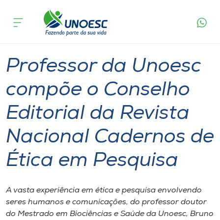
Página
O que
Professor da Unoesc compõe o Conselho Editorial
inicial
acontece
da Revista Nacional Cadernos de Ética em
Cursos
Pesquisa
Graduação
Professor
Joaçaba
Onde estamos
Professor da Unoesc
Pesquisa
compõe o Conselho
Editorial da Revista
Atendimento ao Estudante
Nacional Cadernos de
Portal de Ensino
Ética em Pesquisa
A
Unoesc
A vasta experiência em ética e pesquisa envolvendo
seres humanos e comunicações, do professor doutor
Internacionalização
do Mestrado em Biociências e Saúde da Unoesc, Bruno