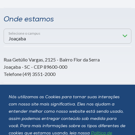
Onde estamos
Selecione o campus
Rua Getúlio Vargas, 2125 - Bairro Flor da Serra
Joaçaba - SC - CEP 89600-000
Telefone (49) 3551-2000
Siga a Unoesc
Nós utilizamos os Cookies para tornar suas interações
com nosso site mais significativa. Eles nos ajudam a
entender melhor como nosso website está sendo usado,
assim podemos entregar conteúdo sob medida para
você. Para mais informações sobre os tipos diferentes de
cookies que estamos usando, leia nossa
Política de