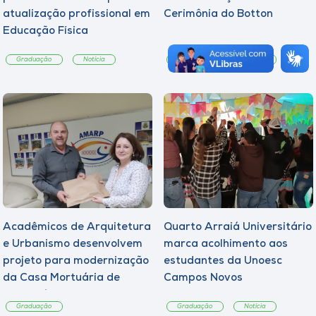
atualização profissional em
Cerimônia do Botton
Educação Física
Graduação
Notícia
Graduação
Notícia
Acadêmicos de Arquitetura
Quarto Arraiá Universitário
e Urbanismo desenvolvem
marca acolhimento aos
projeto para modernização
estudantes da Unoesc
da Casa Mortuária de
Campos Novos
Tangará
Graduação
Graduação
Notícia