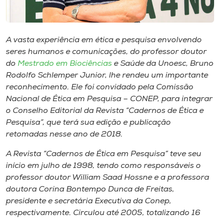
Museu
Unoesc
A vasta experiência em ética e pesquisa envolvendo
Store
seres humanos e comunicações, do professor doutor
do
Mestrado em Biociências
e Saúde da Unoesc, Bruno
Rodolfo Schlemper Junior, lhe rendeu um importante
reconhecimento. Ele foi convidado pela Comissão
Selecione
Nacional de Ética em Pesquisa – CONEP, para integrar
o idioma
o Conselho Editorial da Revista “Cadernos de Ética e
Pesquisa”, que terá sua edição e publicação
retomadas nesse ano de 2018.
A+
A Revista “Cadernos de Ética em Pesquisa” teve seu
A-
início em julho de 1998, tendo como responsáveis o
professor doutor William Saad Hossne e a professora
doutora Corina Bontempo Dunca de Freitas,
presidente e secretária Executiva da Conep,
respectivamente. Circulou até 2005, totalizando 16