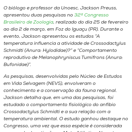
Museu
O biólogo e professor da Unoesc, Jackson Preuss,
apresentou duas pesquisas no
32º Congresso
Unoesc
Brasileiro de Zoologia
, realizado do dia 25 de fevereiro
Store
ao dia 2 de março, em Foz do Iguaçu (PR). Durante o
evento, Jackson apresentou os estudos “A
temperatura influencia a atividade de
Crossodactylus
Schmidti (Anura: Hylodidae
)?” e “Comportamento
Selecione
reprodutivo de
Melanophryniscus Tumifrons (Anura:
o idioma
Bufonidae
)”.
As pesquisas, desenvolvidas pelo Núcleo de Estudos
em Vida Selvagem (NEVS), envolveram o
A+
conhecimento e a conservação da fauna regional.
A-
Jackson detalha que, em uma das pesquisas, foi
estudado o comportamento fisiológico do anfíbio
Crossodactylus Schmidti
e a sua relação com a
temperatura ambiental. O estudo ganhou destaque no
Congresso, uma vez que essa espécie é considerada