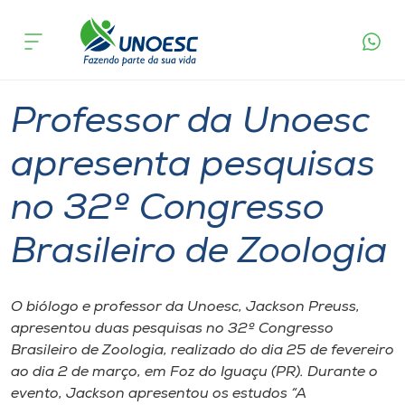
Página
O que
Professor da Unoesc apresenta pesquisas no
inicial
acontece
32º Congresso Brasileiro de Zoologia
Cursos
Graduação
Professor
São Miguel do Oeste
Onde estamos
Professor da Unoesc
Pesquisa
apresenta pesquisas
no 32º Congresso
Atendimento ao Estudante
Brasileiro de Zoologia
Portal de Ensino
O biólogo e professor da Unoesc, Jackson Preuss,
A
apresentou duas pesquisas no 32º Congresso
Unoesc
Brasileiro de Zoologia, realizado do dia 25 de fevereiro
ao dia 2 de março, em Foz do Iguaçu (PR). Durante o
Internacionalização
evento, Jackson apresentou os estudos “A