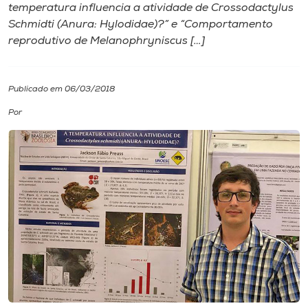
temperatura influencia a atividade de Crossodactylus
Schmidti (Anura: Hylodidae)?” e “Comportamento
I.nova
reprodutivo de Melanophryniscus […]
Diplomados
Publicado em 06/03/2018
Cultura
Por
CPA
Biblioteca
Editora
Rádio