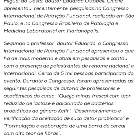
Miguel do Oeste, doutor Eduardo Ottobelli Chielle,
Museu
apresentou, recentemente, pesquisas no Congresso
Internacional de Nutrição Funcional, realizado em São
Unoesc
Paulo, e no Congresso Brasileiro de Patologia e
Store
Medicina Laboratorial em Florianópolis.
Segundo o professor doutor Eduardo, o Congresso
Internacional de Nutrição Funcional apresentou o que
há de mais moderno e atual em pesquisas e contou
Selecione
o idioma
com a presença de palestrantes de renome nacional e
internacional. Cerca de 5 mil pessoas participaram do
evento. Durante o Congresso, foram apresentadas as
seguintes pesquisas de autoria de professores e
A+
acadêmicos do curso: “Queijo minas frescal com teor
A-
reduzido de lactose e adicionado de bactérias
probióticas do gênero Kefir”, “Desenvolvimento e
verificação da aceitação de suco detox probiótico” e
“Formulação e elaboração de uma barra de cereal
com alto teor de fibras”.