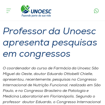
Página
O que
Professor da Unoesc apresenta pesquisas
inicial
acontece
em congressos
Cursos
Graduação
Pesquisa
São Miguel do Oeste
Onde estamos
Professor da Unoesc
Pesquisa
apresenta pesquisas
em congressos
Atendimento ao Estudante
Portal de Ensino
O coordenador do curso de Farmácia da Unoesc São
Miguel do Oeste, doutor Eduardo Ottobelli Chielle,
apresentou, recentemente, pesquisas no Congresso
A
Internacional de Nutrição Funcional, realizado em São
Unoesc
Paulo, e no Congresso Brasileiro de Patologia e
Medicina Laboratorial em Florianópolis. Segundo o
Internacionalização
professor doutor Eduardo, o Congresso Internacional