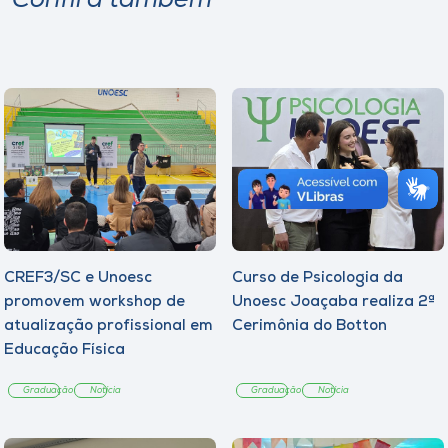
Confira também
CREF3/SC e Unoesc
Curso de Psicologia da
promovem workshop de
Unoesc Joaçaba realiza 2ª
atualização profissional em
Cerimônia do Botton
Educação Física
Graduação
Notícia
Graduação
Notícia