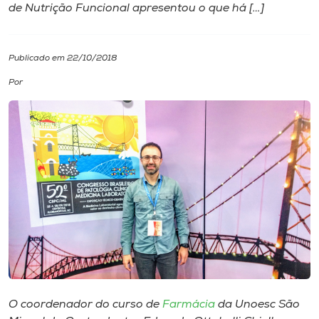
de Nutrição Funcional apresentou o que há […]
I.nova
Publicado em 22/10/2018
Diplomados
Por
Cultura
CPA
Biblioteca
Editora
Rádio
O coordenador do curso de
Farmácia
da Unoesc São