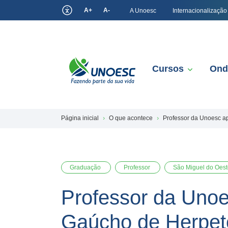
A+
A-
A Unoesc
Internacionalização
Cursos
Ond
Página inicial
O que acontece
Professor da Unoesc a
Graduação
Professor
São Miguel do Oest
Professor da Unoe
Gaúcho de Herpet