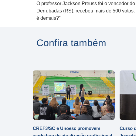
O professor Jackson Preuss foi o vencedor do
Derrubadas (RS), recebeu mais de 500 votos.
é demais?”
Confira também
CREF3/SC e Unoesc promovem
Curso d
workshop de atualização profissional
Joaçaba