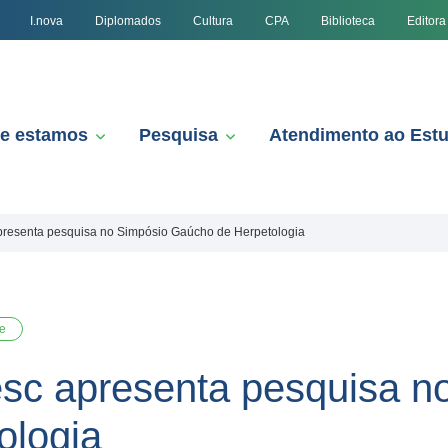
I.nova
Diplomados
Cultura
CPA
Biblioteca
Editora
e estamos
Pesquisa
Atendimento ao Est
presenta pesquisa no Simpósio Gaúcho de Herpetologia
e
sc apresenta pesquisa n
ologia