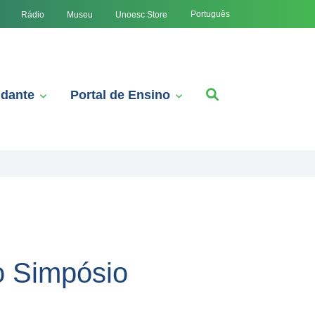
Português
Rádio
Museu
Unoesc Store
udante
Portal de Ensino
o Simpósio