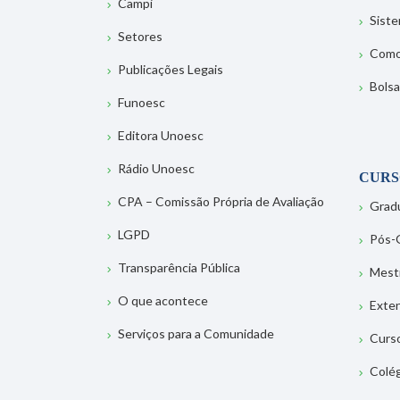
Campi
Sist
Setores
Como
Publicações Legais
Bolsa
Funoesc
Editora Unoesc
Rádio Unoesc
CURS
CPA – Comissão Própria de Avaliação
Grad
LGPD
Pós-
Transparência Pública
Mest
O que acontece
Exte
Serviços para a Comunidade
Curs
Colé