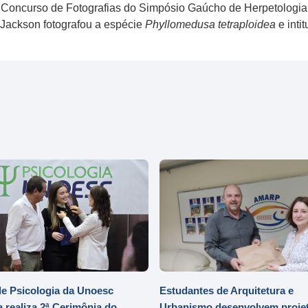
 Concurso de Fotografias do Simpósio Gaúcho de Herpetologia. A
 Jackson fotografou a espécie
Phyllomedusa tetraploidea
e inti
e Psicologia da Unoesc
Estudantes de Arquitetura e
 realiza 2ª Cerimônia do
Urbanismo desenvolvem projet