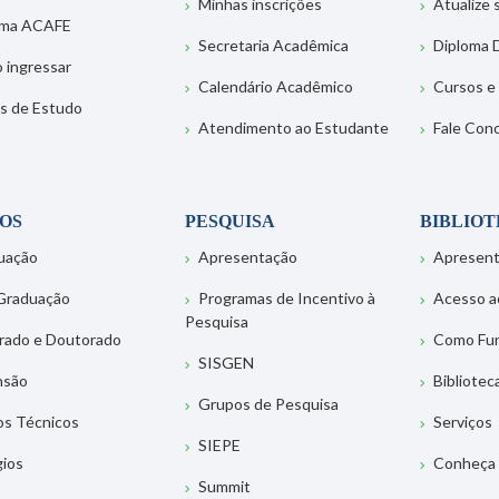
Minhas inscrições
Atualize
ema ACAFE
Secretaria Acadêmica
Diploma D
 ingressar
Calendário Acadêmico
Cursos e
s de Estudo
Atendimento ao Estudante
Fale Con
OS
PESQUISA
BIBLIO
uação
Apresentação
Apresen
Graduação
Programas de Incentivo à
Acesso a
Pesquisa
rado e Doutorado
Como Fu
SISGEN
nsão
Bibliotec
Grupos de Pesquisa
os Técnicos
Serviços
SIEPE
gios
Conheça 
Summit