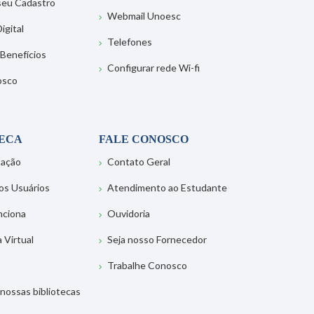
 seu Cadastro
Webmail Unoesc
igital
Telefones
 Benefícios
Configurar rede Wi-fi
osco
TECA
FALE CONOSCO
tação
Contato Geral
os Usuários
Atendimento ao Estudante
nciona
Ouvidoria
a Virtual
Seja nosso Fornecedor
Trabalhe Conosco
nossas bibliotecas