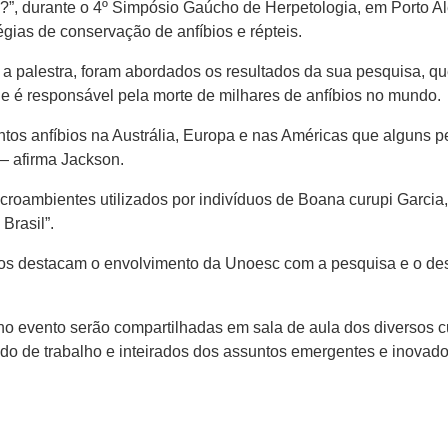
os?”, durante o 4º Simpósio Gaúcho de Herpetologia, em Porto A
tégias de conservação de anfíbios e répteis.
a palestra, foram abordados os resultados da sua pesquisa, q
ue é responsável pela morte de milhares de anfíbios no mundo.
ntos anfíbios na Austrália, Europa e nas Américas que alguns
— afirma Jackson.
croambientes utilizados por indivíduos de Boana curupi Garcia
Brasil”.
ados destacam o envolvimento da Unoesc com a pesquisa e o d
no evento serão compartilhadas em sala de aula dos diversos 
o de trabalho e inteirados dos assuntos emergentes e inovad