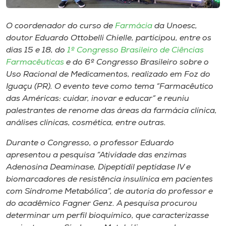
Museu
O coordenador do curso de
Farmácia
da Unoesc,
Unoesc
doutor Eduardo Ottobelli Chielle, participou, entre os
Store
dias 15 e 18, do
1º Congresso Brasileiro de Ciências
Farmacêuticas
e do 6º Congresso Brasileiro sobre o
Uso Racional de Medicamentos, realizado em Foz do
Iguaçu (PR). O evento teve como tema “Farmacêutico
Selecione
das Américas: cuidar, inovar e educar” e reuniu
o idioma
palestrantes de renome das áreas da farmácia clínica,
análises clínicas, cosmética, entre outras.
Durante o Congresso, o professor Eduardo
A+
apresentou a pesquisa “Atividade das enzimas
A-
Adenosina Deaminase, Dipeptidil peptidase IV e
biomarcadores de resistência insulínica em pacientes
com Síndrome Metabólica”, de autoria do professor e
do acadêmico Fagner Genz. A pesquisa procurou
determinar um perfil bioquímico, que caracterizasse