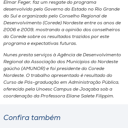
Museu
Elmar Feger, faz um resgate do programa
desenvolvido pelo Governo do Estado no Rio Grande
do Sul e organizado pelo Conselho Regional de
Unoesc
Desenvolvimento (Corede) Nordeste entre os anos de
Store
2006 e 2009, mostrando a opinião dos conselheiros
do Corede sobre os resultados trazidos por este
programa e expectativas futuras.
Selecione
Nunes presta serviços à Agência de Desenvolvimento
o idioma
Regional da Associação dos Municípios do Nordeste
gaúcho (AMUNOR) e foi presidente do Corede
Nordeste. O trabalho apresentado é resultado do
Curso de Pós-graduação em Administração Pública,
A+
oferecido pela Unoesc Campus de Joaçaba sob a
A-
coordenação da Professora Eliane Salete Filippim.
Confira também