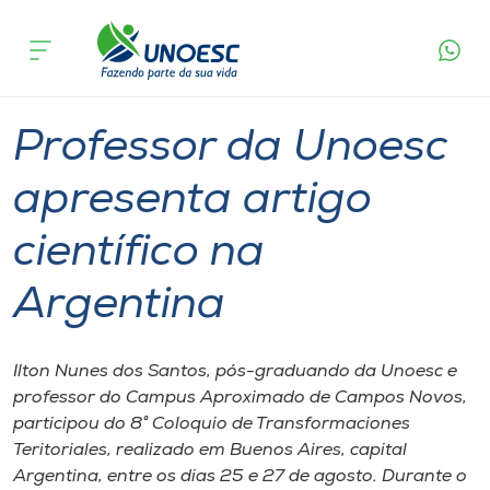
Página
O que
Professor da Unoesc apresenta artigo
inicial
acontece
científico na Argentina
Cursos
Graduação
Campos Novos
Onde estamos
Professor da Unoesc
Pesquisa
apresenta artigo
científico na
Atendimento ao Estudante
Argentina
Portal de Ensino
Ilton Nunes dos Santos, pós-graduando da Unoesc e
A
professor do Campus Aproximado de Campos Novos,
Unoesc
participou do 8° Coloquio de Transformaciones
Teritoriales, realizado em Buenos Aires, capital
Internacionalização
Argentina, entre os dias 25 e 27 de agosto. Durante o