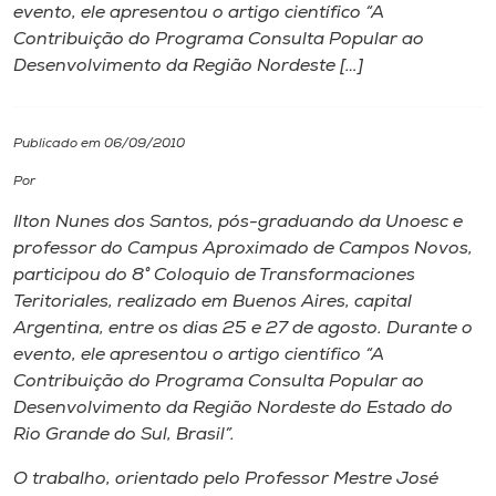
evento, ele apresentou o artigo científico “A
Contribuição do Programa Consulta Popular ao
I.nova
Desenvolvimento da Região Nordeste […]
Diplomados
Publicado em 06/09/2010
Cultura
Por
Ilton Nunes dos Santos, pós-graduando da Unoesc e
CPA
professor do
Campus
Aproximado de Campos Novos,
participou do 8° Coloquio de Transformaciones
Teritoriales, realizado em Buenos Aires, capital
Biblioteca
Argentina, entre os dias 25 e 27 de agosto. Durante o
evento, ele apresentou o artigo científico “A
Editora
Contribuição do Programa Consulta Popular ao
Desenvolvimento da Região Nordeste do Estado do
Rio Grande do Sul, Brasil”.
Rádio
O trabalho, orientado pelo Professor Mestre José