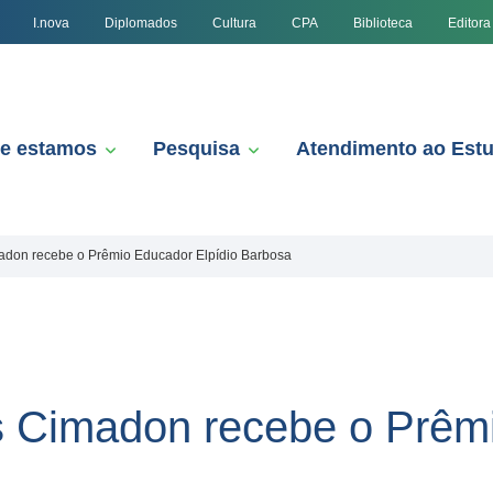
I.nova
Diplomados
Cultura
CPA
Biblioteca
Editora
e estamos
Pesquisa
Atendimento ao Est
madon recebe o Prêmio Educador Elpídio Barbosa
es Cimadon recebe o Prê