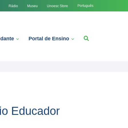
Português
Rádio
Museu
Unoesc Store
udante
Portal de Ensino
mio Educador