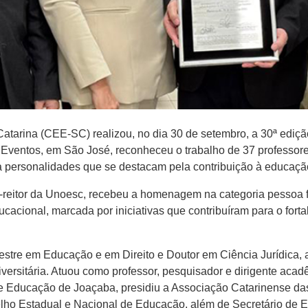
tarina (CEE-SC) realizou, no dia 30 de setembro, a 30ª ediçã
 Eventos, em São José, reconheceu o trabalho de 37 professor
personalidades que se destacam pela contribuição à educaçã
-reitor da Unoesc, recebeu a homenagem na categoria pessoa fí
cacional, marcada por iniciativas que contribuíram para o for
stre em Educação e em Direito e Doutor em Ciência Jurídica, a
versitária. Atuou como professor, pesquisador e dirigente aca
 de Educação de Joaçaba, presidiu a Associação Catarinense d
elho Estadual e Nacional de Educação, além de Secretário d