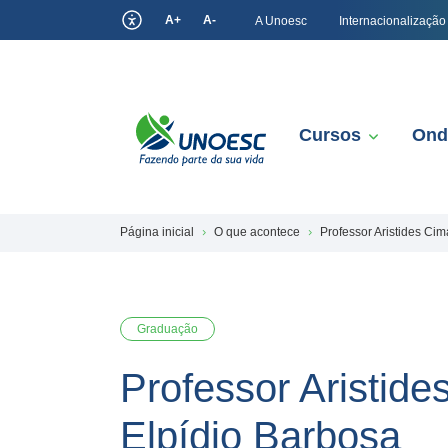
A+
A-
A Unoesc
Internacionalização
Cursos
Ond
Página inicial
O que acontece
Professor Aristides Ci
Graduação
Professor Aristid
Elpídio Barbosa