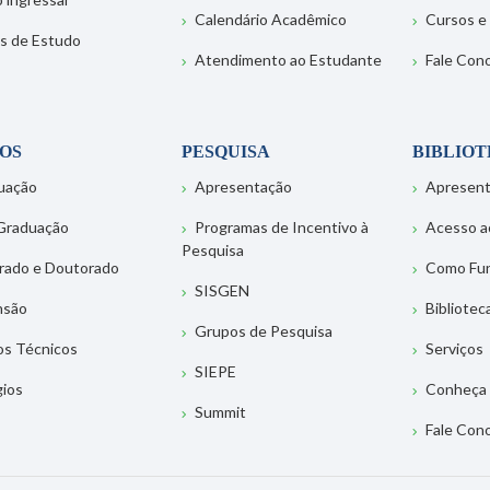
Calendário Acadêmico
Cursos e
s de Estudo
Atendimento ao Estudante
Fale Con
OS
PESQUISA
BIBLIO
uação
Apresentação
Apresen
Graduação
Programas de Incentivo à
Acesso a
Pesquisa
rado e Doutorado
Como Fu
SISGEN
nsão
Bibliotec
Grupos de Pesquisa
os Técnicos
Serviços
SIEPE
gios
Conheça 
Summit
Fale Con