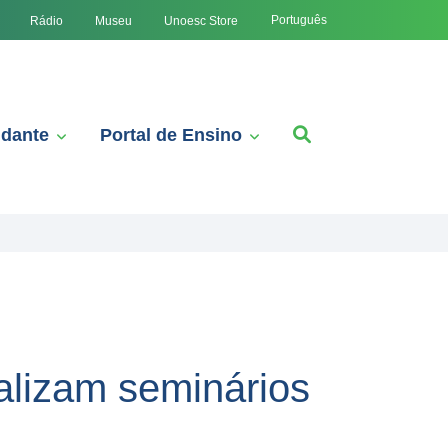
Português
Rádio
Museu
Unoesc Store
udante
Portal de Ensino
alizam seminários