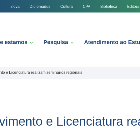
I.nova
Diplomados
Cultura
CPA
Biblioteca
Editora
e estamos
Pesquisa
Atendimento ao Est
o e Licenciatura realizam seminários regionais
imento e Licenciatura re