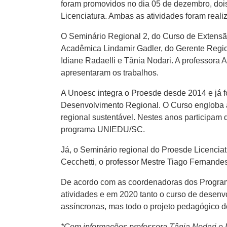
foram promovidos no dia 05 de dezembro, dois
Licenciatura. Ambas as atividades foram real
O Seminário Regional 2, do Curso de Extensã
Acadêmica Lindamir Gadler, do Gerente Regio
Idiane Radaelli e Tânia Nodari. A professora
apresentaram os trabalhos.
A Unoesc integra o Proesde desde 2014 e já 
Desenvolvimento Regional. O Curso engloba 
regional sustentável. Nestes anos participam
programa UNIEDU/SC.
Já, o Seminário regional do Proesde Licenciat
Cecchetti, o professor Mestre Tiago Fernandes
De acordo com as coordenadoras dos Programa
atividades e em 2020 tanto o curso de desenv
assíncronas, mas todo o projeto pedagógico 
*Com informações professora Tânia Nodari e 