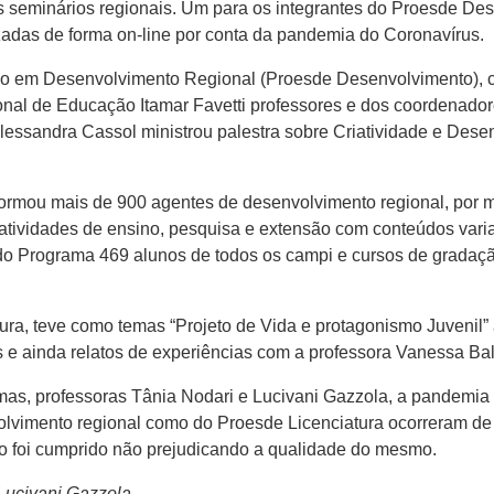
 seminários regionais. Um para os integrantes do Proesde Des
izadas de forma on-line por conta da pandemia do Coronavírus.
o em Desenvolvimento Regional (Proesde Desenvolvimento), co
nal de Educação Itamar Favetti professores e dos coordenador
 Alessandra Cassol ministrou palestra sobre Criatividade e De
formou mais de 900 agentes de desenvolvimento regional, por
atividades de ensino, pesquisa e extensão com conteúdos var
 do Programa 469 alunos de todos os campi e cursos de gradaç
ura, teve como temas “Projeto de Vida e protagonismo Juvenil”
 e ainda relatos de experiências com a professora Vanessa Bal
s, professoras Tânia Nodari e Lucivani Gazzola, a pandemia 
olvimento regional como do Proesde Licenciatura ocorreram de
do foi cumprido não prejudicando a qualidade do mesmo.
Lucivani Gazzola