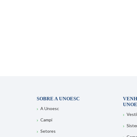
SOBRE A UNOESC
VENH
UNOE
A Unoesc
Vesti
Campi
Sist
Setores
Como