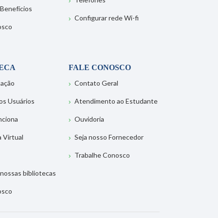
 Benefícios
Configurar rede Wi-fi
osco
TECA
FALE CONOSCO
tação
Contato Geral
os Usuários
Atendimento ao Estudante
nciona
Ouvidoria
a Virtual
Seja nosso Fornecedor
Trabalhe Conosco
nossas bibliotecas
osco