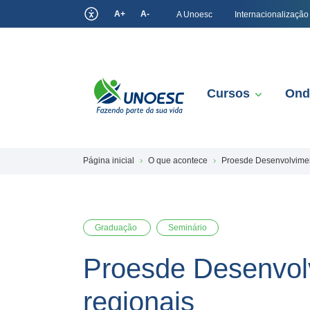
A+
A-
A Unoesc
Internacionalização
Cursos
Ond
Página inicial
O que acontece
Proesde Desenvolviment
Graduação
Seminário
Proesde Desenvolv
regionais