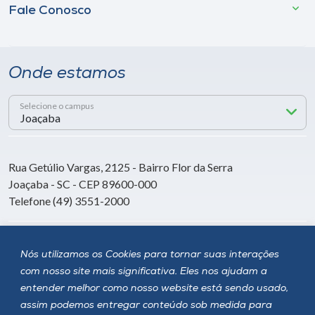
Fale Conosco
Onde estamos
Selecione o campus
Rua Getúlio Vargas, 2125 - Bairro Flor da Serra
Joaçaba - SC - CEP 89600-000
Telefone (49) 3551-2000
Siga a Unoesc
Nós utilizamos os Cookies para tornar suas interações
com nosso site mais significativa. Eles nos ajudam a
entender melhor como nosso website está sendo usado,
assim podemos entregar conteúdo sob medida para