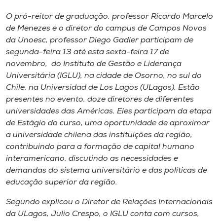
Museu
O pró-reitor de graduação, professor Ricardo Marcelo
de Menezes e o diretor do campus de Campos Novos
Unoesc
da Unoesc, professor Diego Gadler participam de
Store
segunda-feira 13 até esta sexta-feira 17 de
novembro, do Instituto de Gestão e Liderança
Universitária (IGLU), na cidade de Osorno, no sul do
Chile, na Universidad de Los Lagos (ULagos). Estão
Selecione
presentes no evento, doze diretores de diferentes
o idioma
universidades das Américas. Eles participam da etapa
de Estágio do curso, uma oportunidade de aproximar
a universidade chilena das instituições da região,
A+
contribuindo para a formação de capital humano
A-
interamericano, discutindo as necessidades e
demandas do sistema universitário e das políticas de
educação superior da região.
Segundo explicou o Diretor de Relações Internacionais
da ULagos, Julio Crespo, o IGLU conta com cursos,