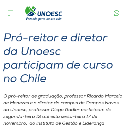
Página
O que
Pró-reitor e diretor da Unoesc participam
inicial
acontece
de curso no Chile
Cursos
Graduação
Professor
Joaçaba
Onde estamos
Pró-reitor e diretor
Pesquisa
da Unoesc
participam de curso
Atendimento ao Estudante
no Chile
Portal de Ensino
O pró-reitor de graduação, professor Ricardo Marcelo
A
de Menezes e o diretor do campus de Campos Novos
Unoesc
da Unoesc, professor Diego Gadler participam de
segunda-feira 13 até esta sexta-feira 17 de
Internacionalização
novembro, do Instituto de Gestão e Liderança