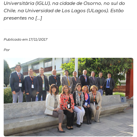
Universitária (IGLU), na cidade de Osorno, no sul do
Chile, na Universidad de Los Lagos (ULagos). Estão
I.nova
presentes no […]
Diplomados
Publicado em 17/11/2017
Cultura
Por
CPA
Biblioteca
Editora
Rádio