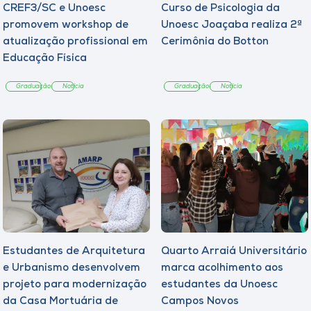
CREF3/SC e Unoesc
Curso de Psicologia da
promovem workshop de
Unoesc Joaçaba realiza 2ª
atualização profissional em
Cerimônia do Botton
Educação Física
Graduação
Notícia
Graduação
Notícia
Estudantes de Arquitetura
Quarto Arraiá Universitário
e Urbanismo desenvolvem
marca acolhimento aos
projeto para modernização
estudantes da Unoesc
da Casa Mortuária de
Campos Novos