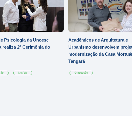
e Psicologia da Unoesc
Acadêmicos de Arquitetura e
 realiza 2ª Cerimônia do
Urbanismo desenvolvem projet
modernização da Casa Mortuár
Tangará
ção
Notícia
Graduação