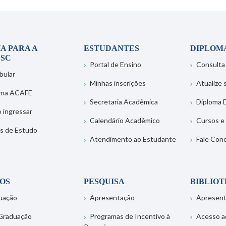
A PARA A
ESTUDANTES
DIPLOM
SC
Portal de Ensino
Consulta
bular
Minhas inscrições
Atualize
ema ACAFE
Secretaria Acadêmica
Diploma D
 ingressar
Calendário Acadêmico
Cursos e
s de Estudo
Atendimento ao Estudante
Fale Con
OS
PESQUISA
BIBLIO
uação
Apresentação
Apresen
Graduação
Programas de Incentivo à
Acesso a