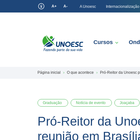
A+
A-
A Unoesc
Internacionalização
Cursos
Ond
Página inicial
O que acontece
Pró-Reitor da Unoesc pa
Graduação
Notícia de evento
Joaçaba
Pró-Reitor da Unoe
reunião em Brasíli