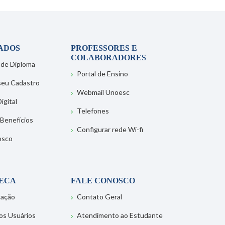
ADOS
PROFESSORES E
COLABORADORES
 de Diploma
Portal de Ensino
 seu Cadastro
Webmail Unoesc
igital
Telefones
 Benefícios
Configurar rede Wi-fi
osco
TECA
FALE CONOSCO
tação
Contato Geral
os Usuários
Atendimento ao Estudante