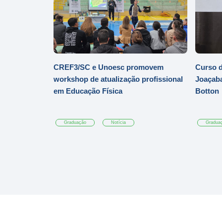
CREF3/SC e Unoesc promovem
Curso d
workshop de atualização profissional
Joaçaba
em Educação Física
Botton
Graduação
Notícia
Gradua