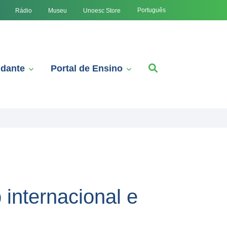
Português
Rádio
Museu
Unoesc Store
udante
Portal de Ensino
 internacional e