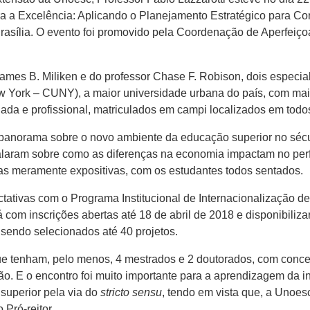
ra a Excelência: Aplicando o Planejamento Estratégico para 
rasília. O evento foi promovido pela Coordenação de Aperfeiç
ames B. Miliken e do professor Chase F. Robison, dois especia
ew York – CUNY), a maior universidade urbana do país, com ma
ada e profissional, matriculados em campi localizados em todos
 panorama sobre o novo ambiente da educação superior no séc
alaram sobre como as diferenças na economia impactam no perf
s meramente expositivas, com os estudantes todos sentados.
ativas com o Programa Institucional de Internacionalização de I
 com inscrições abertas até 18 de abril de 2018 e disponibiliz
, sendo selecionados até 40 projetos.
 tenham, pelo menos, 4 mestrados e 2 doutorados, com conceito
o. E o encontro foi muito importante para a aprendizagem da i
 superior pela via do
stricto sensu
, tendo em vista que, a Unoes
Pró-reitor.