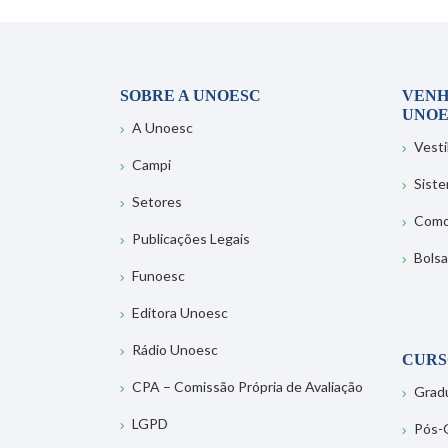
SOBRE A UNOESC
VENH
UNOE
A Unoesc
Vesti
Campi
Sist
Setores
Como
Publicações Legais
Bolsa
Funoesc
Editora Unoesc
Rádio Unoesc
CURS
CPA – Comissão Própria de Avaliação
Grad
LGPD
Pós-