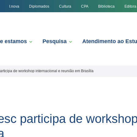
I.nova
Diplomados
Cultura
CPA
Biblioteca
Editora
e estamos
Pesquisa
Atendimento ao Est
rticipa de workshop internacional e reunião em Brasília
sc participa de workshop
a