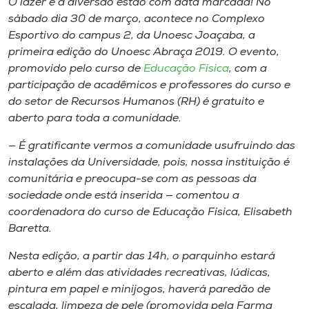
O lazer e a diversão estão com data marcada! No
Museu
sábado dia 30 de março, acontece no Complexo
Esportivo do campus 2, da Unoesc Joaçaba, a
Unoesc
primeira edição do Unoesc Abraça 2019. O evento,
Store
promovido pelo curso de
Educação Física
, com a
participação de acadêmicos e professores do curso e
do setor de Recursos Humanos (RH) é gratuito e
aberto para toda a comunidade.
Selecione
o idioma
— É gratificante vermos a comunidade usufruindo das
instalações da Universidade, pois, nossa instituição é
comunitária e preocupa-se com as pessoas da
sociedade onde está inserida — comentou a
A+
coordenadora do curso de Educação Física, Elisabeth
A-
Baretta.
Nesta edição, a partir das 14h, o parquinho estará
aberto e além das atividades recreativas, lúdicas,
pintura em papel e minijogos, haverá paredão de
escalada, limpeza de pele (promovida pela Farma