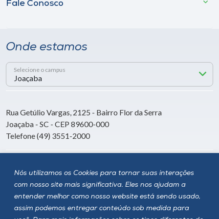
Fale Conosco
Onde estamos
Selecione o campus
Rua Getúlio Vargas, 2125 - Bairro Flor da Serra
Joaçaba - SC - CEP 89600-000
Telefone (49) 3551-2000
Siga a Unoesc
Nós utilizamos os Cookies para tornar suas interações
com nosso site mais significativa. Eles nos ajudam a
entender melhor como nosso website está sendo usado,
assim podemos entregar conteúdo sob medida para