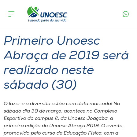
Página
O que
Primeiro Unoesc Abraça de 2019 será
inicial
acontece
realizado neste sábado (30)
Cursos
Graduação
Extensão
Joaçaba
Onde estamos
Primeiro Unoesc
Pesquisa
Abraça de 2019 será
realizado neste
Atendimento ao Estudante
sábado (30)
Portal de Ensino
O lazer e a diversão estão com data marcada! No
A
sábado dia 30 de março, acontece no Complexo
Unoesc
Esportivo do campus 2, da Unoesc Joaçaba, a
primeira edição do Unoesc Abraça 2019. O evento,
Internacionalização
promovido pelo curso de Educação Física, com a