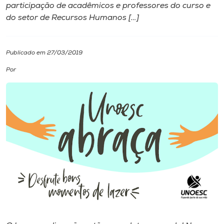
participação de acadêmicos e professores do curso e
do setor de Recursos Humanos […]
I.nova
Diplomados
Publicado em 27/03/2019
Por
Cultura
CPA
Biblioteca
Editora
Rádio