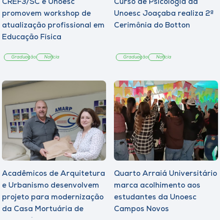
CREF3/SC e Unoesc
Curso de Psicologia da
promovem workshop de
Unoesc Joaçaba realiza 2ª
atualização profissional em
Cerimônia do Botton
Educação Física
Graduação
Notícia
Graduação
Notícia
Acadêmicos de Arquitetura
Quarto Arraiá Universitário
e Urbanismo desenvolvem
marca acolhimento aos
projeto para modernização
estudantes da Unoesc
da Casa Mortuária de
Campos Novos