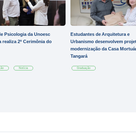
e Psicologia da Unoesc
Estudantes de Arquitetura e
 realiza 2ª Cerimônia do
Urbanismo desenvolvem projet
modernização da Casa Mortuár
Tangará
ção
Notícia
Graduação