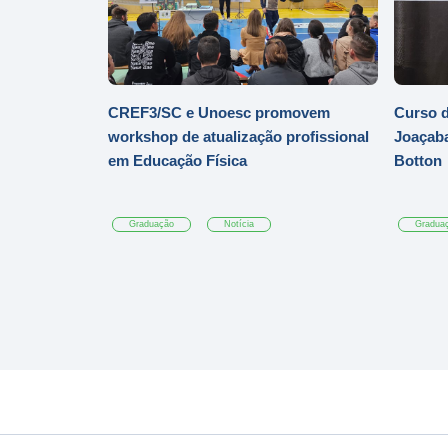
CREF3/SC e Unoesc promovem
Curso d
workshop de atualização profissional
Joaçaba
em Educação Física
Botton
Graduação
Notícia
Gradua