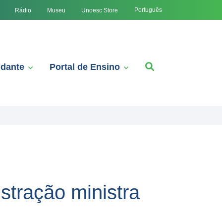
Português
Rádio
Museu
Unoesc Store
udante
Portal de Ensino
stração ministra