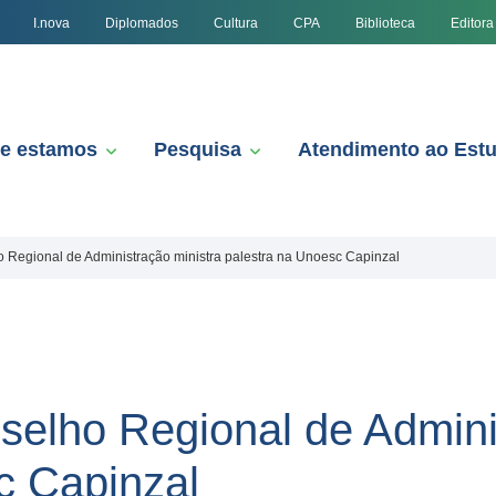
I.nova
Diplomados
Cultura
CPA
Biblioteca
Editora
e estamos
Pesquisa
Atendimento ao Est
 Regional de Administração ministra palestra na Unoesc Capinzal
selho Regional de Admini
c Capinzal