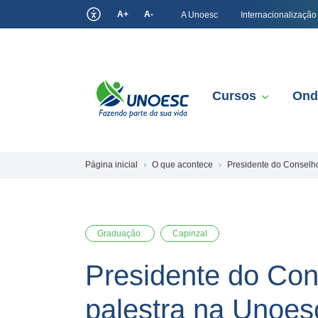
A+
A-
A Unoesc
Internacionalização
Cursos
Ond
Página inicial
O que acontece
Presidente do Conselho
Graduação
Capinzal
Presidente do Con
palestra na Unoes