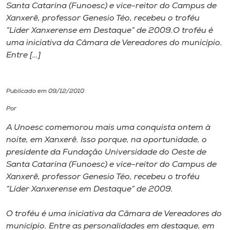
Santa Catarina (Funoesc) e vice-reitor do Campus de
Xanxerê, professor Genesio Téo, recebeu o troféu
I.nova
“Líder Xanxerense em Destaque” de 2009.O troféu é
uma iniciativa da Câmara de Vereadores do município.
Diplomados
Entre […]
Cultura
Publicado em 09/12/2010
Por
CPA
A Unoesc comemorou mais uma conquista ontem à
noite, em Xanxerê. Isso porque, na oportunidade, o
Biblioteca
presidente da Fundação Universidade do Oeste de
Santa Catarina (Funoesc) e vice-reitor do Campus de
Editora
Xanxerê, professor Genesio Téo, recebeu o troféu
“Líder Xanxerense em Destaque” de 2009.
Rádio
O troféu é uma iniciativa da Câmara de Vereadores do
município. Entre as personalidades em destaque, em