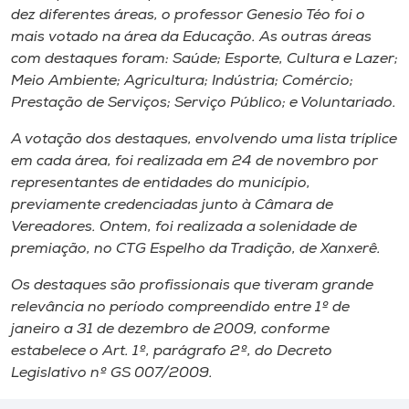
Museu
dez diferentes áreas, o professor Genesio Téo foi o
mais votado na área da Educação. As outras áreas
com destaques foram: Saúde; Esporte, Cultura e Lazer;
Unoesc
Meio Ambiente; Agricultura; Indústria; Comércio;
Store
Prestação de Serviços; Serviço Público; e Voluntariado.
A votação dos destaques, envolvendo uma lista tríplice
em cada área, foi realizada em 24 de novembro por
Selecione
representantes de entidades do município,
o idioma
previamente credenciadas junto à Câmara de
Vereadores. Ontem, foi realizada a solenidade de
premiação, no CTG Espelho da Tradição, de Xanxerê.
A+
Os destaques são profissionais que tiveram grande
A-
relevância no período compreendido entre 1º de
janeiro a 31 de dezembro de 2009, conforme
estabelece o Art. 1º, parágrafo 2º, do Decreto
Legislativo nº GS 007/2009.