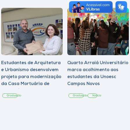
Estudantes de Arquitetura
Quarto Arraiá Universitário
e Urbanismo desenvolvem
marca acolhimento aos
projeto para modernização
estudantes da Unoesc
da Casa Mortuária de
Campos Novos
Tangará
Graduação
Graduação
Notícia