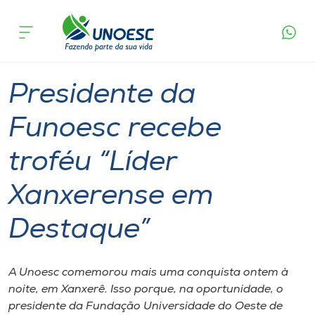
Página
O que
Presidente da Funoesc recebe troféu “Líder
inicial
acontece
Xanxerense em Destaque”
Cursos
Graduação
Xanxerê
Onde estamos
Presidente da
Pesquisa
Funoesc recebe
troféu “Líder
Atendimento ao Estudante
Xanxerense em
Portal de Ensino
Destaque”
A
Unoesc
A Unoesc comemorou mais uma conquista ontem à
noite, em Xanxerê. Isso porque, na oportunidade, o
Internacionalização
presidente da Fundação Universidade do Oeste de