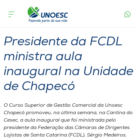
Página
O que
Presidente da FCDL ministra aula inaugural
inicial
acontece
na Unidade de Chapecó
Cursos
Graduação
Chapecó
Onde estamos
Presidente da FCDL
Pesquisa
ministra aula
inaugural na Unidade
Atendimento ao Estudante
de Chapecó
Portal de Ensino
O Curso Superior de Gestão Comercial da Unoesc
A
Chapecó promoveu, na última semana, na Cantina do
Unoesc
Cesec, a aula inaugural que foi ministrada pelo
presidente da Federação das Câmaras de Dirigentes
Internacionalização
Lojistas de Santa Catarina (FCDL), Sérgio Medeiros.