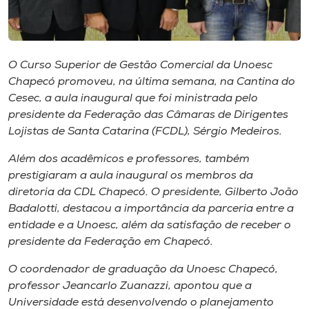
Museu
Unoesc
O Curso Superior de Gestão Comercial da Unoesc
Store
Chapecó promoveu, na última semana, na Cantina do
Cesec, a aula inaugural que foi ministrada pelo
presidente da Federação das Câmaras de Dirigentes
Lojistas de Santa Catarina (FCDL), Sérgio Medeiros.
Selecione
o idioma
Além dos acadêmicos e professores, também
prestigiaram a aula inaugural os membros da
diretoria da CDL Chapecó. O presidente, Gilberto João
A+
Badalotti, destacou a importância da parceria entre a
A-
entidade e a Unoesc, além da satisfação de receber o
presidente da Federação em Chapecó.
O coordenador de graduação da Unoesc Chapecó,
professor Jeancarlo Zuanazzi, apontou que a
Universidade está desenvolvendo o planejamento