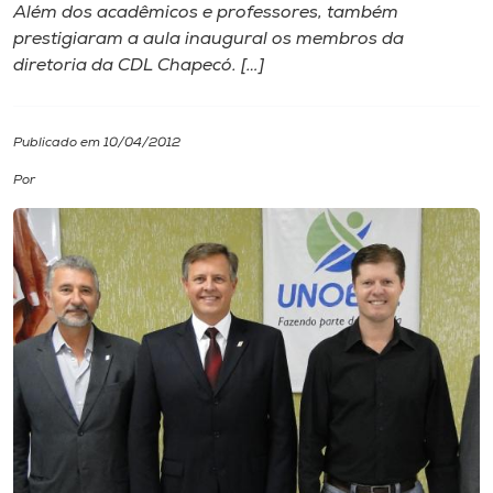
Além dos acadêmicos e professores, também
prestigiaram a aula inaugural os membros da
I.nova
diretoria da CDL Chapecó. […]
Diplomados
Publicado em 10/04/2012
Cultura
Por
CPA
Biblioteca
Editora
Rádio