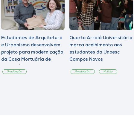
Estudantes de Arquitetura
Quarto Arraiá Universitário
e Urbanismo desenvolvem
marca acolhimento aos
projeto para modernização
estudantes da Unoesc
da Casa Mortuária de
Campos Novos
Tangará
Graduação
Graduação
Notícia