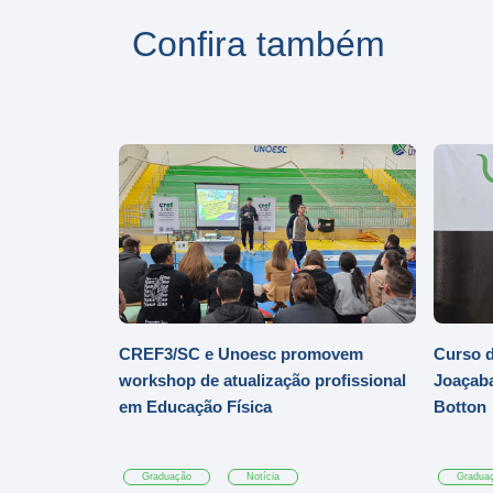
Confira também
CREF3/SC e Unoesc promovem
Curso d
workshop de atualização profissional
Joaçaba
em Educação Física
Botton
Graduação
Notícia
Gradua