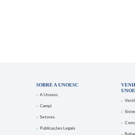
SOBRE A UNOESC
VENH
UNOE
A Unoesc
Vesti
Campi
Sist
Setores
Como
Publicações Legais
Bolsa