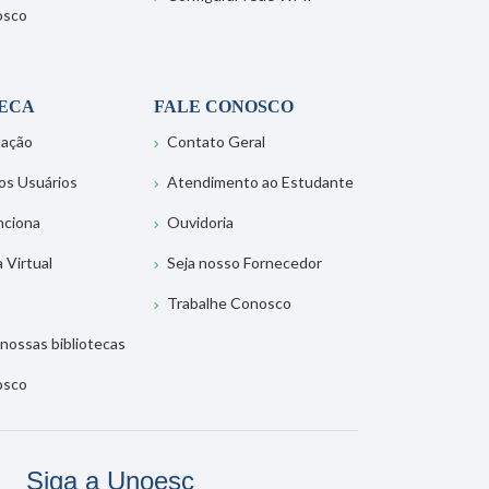
osco
TECA
FALE CONOSCO
tação
Contato Geral
os Usuários
Atendimento ao Estudante
nciona
Ouvidoria
a Virtual
Seja nosso Fornecedor
Trabalhe Conosco
nossas bibliotecas
osco
Siga a Unoesc