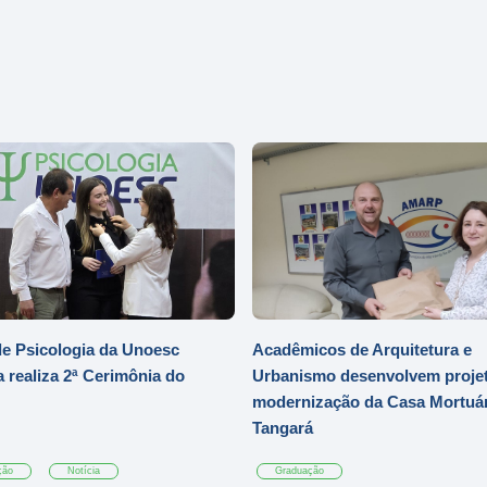
e Psicologia da Unoesc
Acadêmicos de Arquitetura e
 realiza 2ª Cerimônia do
Urbanismo desenvolvem projet
modernização da Casa Mortuár
Tangará
ção
Notícia
Graduação