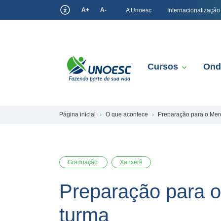
A+
A-
A Unoesc
Internacionalização
Cursos
Ond
Página inicial
O que acontece
Preparação para o Mer
Graduação
Xanxerê
Preparação para 
turma