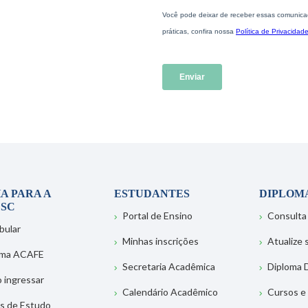
A PARA A
ESTUDANTES
DIPLOM
SC
Portal de Ensino
Consulta
bular
Minhas inscrições
Atualize
ema ACAFE
Secretaria Acadêmica
Diploma D
 ingressar
Calendário Acadêmico
Cursos e
s de Estudo