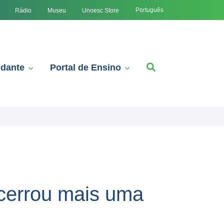
Português
Rádio
Museu
Unoesc Store
udante
Portal de Ensino
cerrou mais uma