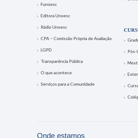
Funoesc
Editora Unoesc
Rádio Unoesc
CURS
CPA – Comissão Própria de Avaliação
Grad
LGPD
Pós-
Transparência Pública
Mest
O que acontece
Exte
Serviços para a Comunidade
Curs
Colé
Onde estamos