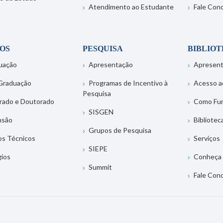
Atendimento ao Estudante
Fale Con
OS
PESQUISA
BIBLIO
uação
Apresentação
Apresen
Graduação
Programas de Incentivo à
Acesso a
Pesquisa
rado e Doutorado
Como Fu
SISGEN
nsão
Bibliotec
Grupos de Pesquisa
os Técnicos
Serviços
SIEPE
gios
Conheça 
Summit
Fale Con