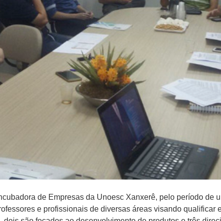
-incubadora de Empresas da Unoesc Xanxerê, pelo período de u
fessores e profissionais de diversas áreas visando qualificar e
, dois são focados ao desenvolvimento de produtos e três direc