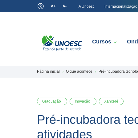
A+
A-
A Unoesc
Internacionalização
Cursos
Ond
Página inicial
O que acontece
Pré-incubadora tecnoló
Graduação
Inovação
Xanxerê
Pré-incubadora te
atividades