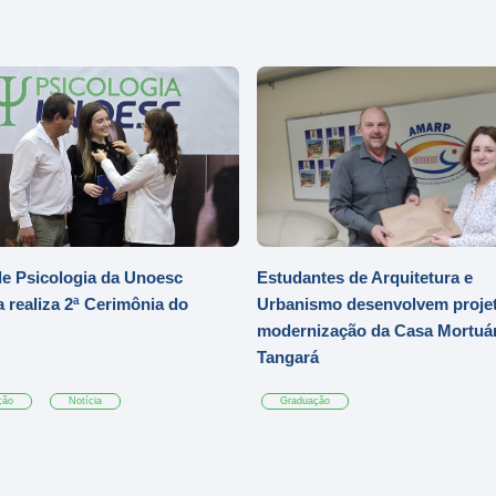
e Psicologia da Unoesc
Estudantes de Arquitetura e
 realiza 2ª Cerimônia do
Urbanismo desenvolvem projet
modernização da Casa Mortuár
Tangará
ção
Notícia
Graduação