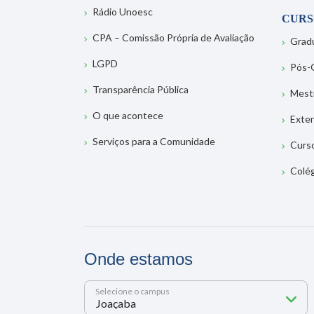
Rádio Unoesc
CURS
CPA – Comissão Própria de Avaliação
Grad
LGPD
Pós-
Transparência Pública
Mest
O que acontece
Exte
Serviços para a Comunidade
Curs
Colé
Onde estamos
Selecione o campus