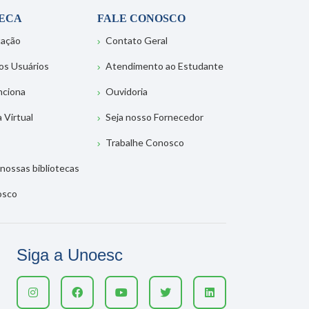
TECA
FALE CONOSCO
tação
Contato Geral
os Usuários
Atendimento ao Estudante
nciona
Ouvidoria
a Virtual
Seja nosso Fornecedor
Trabalhe Conosco
nossas bibliotecas
osco
Siga a Unoesc