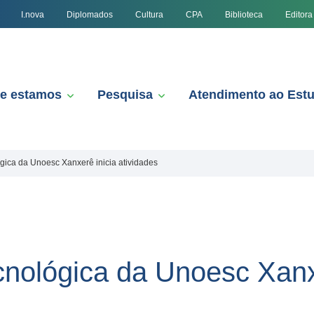
I.nova
Diplomados
Cultura
CPA
Biblioteca
Editora
e estamos
Pesquisa
Atendimento ao Est
gica da Unoesc Xanxerê inicia atividades
cnológica da Unoesc Xanx