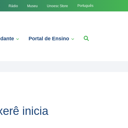
Português
Rádio
Museu
Unoesc Store
udante
Portal de Ensino
erê inicia