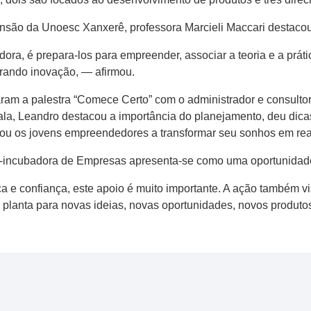
ensão da Unoesc Xanxerê, professora Marcieli Maccari destaco
ora, é prepara-los para empreender, associar a teoria e a prá
erando inovação, — afirmou.
iaram a palestra “Comece Certo” com o administrador e consult
ala, Leandro destacou a importância do planejamento, deu di
vou os jovens empreendedores a transformar seu sonhos em rea
-incubadora de Empresas apresenta-se como uma oportunidad
 e confiança, este apoio é muito importante. A ação também vi
lanta para novas ideias, novas oportunidades, novos produtos