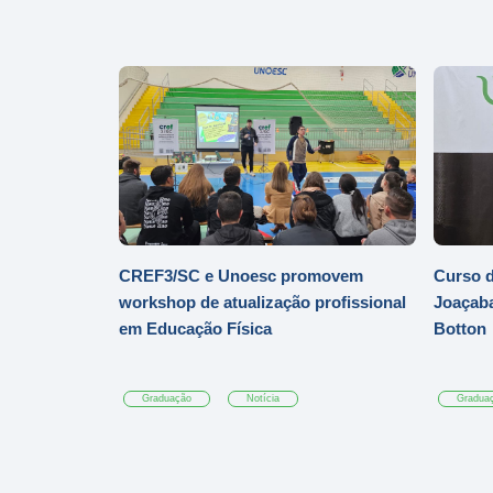
CREF3/SC e Unoesc promovem
Curso d
workshop de atualização profissional
Joaçaba
em Educação Física
Botton
Graduação
Notícia
Gradua