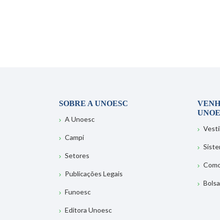
SOBRE A UNOESC
VENH
UNOE
A Unoesc
Vesti
Campi
Sist
Setores
Como
Publicações Legais
Bolsa
Funoesc
Editora Unoesc