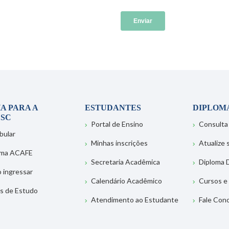
A PARA A
ESTUDANTES
DIPLOM
SC
Portal de Ensino
Consulta
bular
Minhas inscrições
Atualize
ema ACAFE
Secretaria Acadêmica
Diploma D
 ingressar
Calendário Acadêmico
Cursos e
s de Estudo
Atendimento ao Estudante
Fale Con