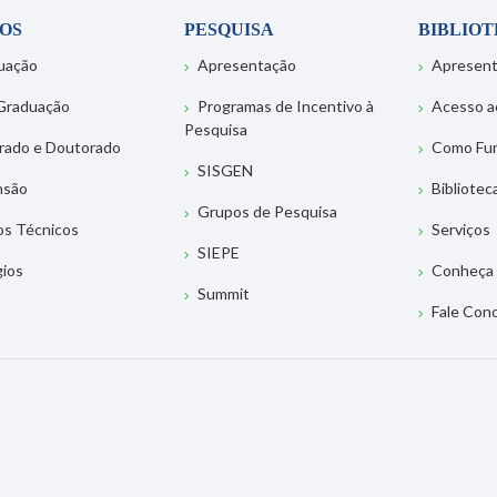
OS
PESQUISA
BIBLIO
uação
Apresentação
Apresen
Graduação
Programas de Incentivo à
Acesso a
Pesquisa
rado e Doutorado
Como Fu
SISGEN
nsão
Bibliotec
Grupos de Pesquisa
os Técnicos
Serviços
SIEPE
gios
Conheça 
Summit
Fale Con