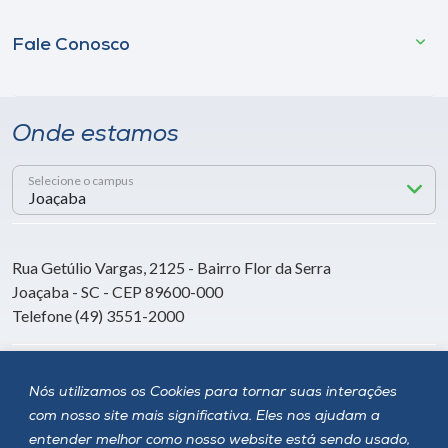
Fale Conosco
Onde estamos
Selecione o campus
Rua Getúlio Vargas, 2125 - Bairro Flor da Serra
Joaçaba - SC - CEP 89600-000
Telefone (49) 3551-2000
Siga a Unoesc
Nós utilizamos os Cookies para tornar suas interações
com nosso site mais significativa. Eles nos ajudam a
entender melhor como nosso website está sendo usado,