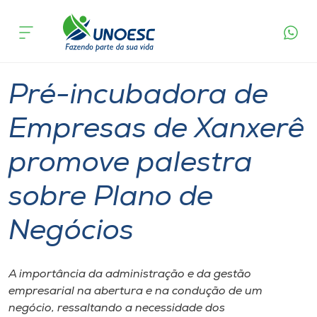
Página
O que
Pré-incubadora de Empresas de Xanxerê
inicial
acontece
promove palestra sobre Plano de Negócios
Cursos
Graduação
Inovação
Tecnologia
Xanxerê
Onde estamos
Pré-incubadora de
Pesquisa
Empresas de Xanxerê
promove palestra
Atendimento ao Estudante
sobre Plano de
Portal de Ensino
Negócios
A
Unoesc
A importância da administração e da gestão
empresarial na abertura e na condução de um
Internacionalização
negócio, ressaltando a necessidade dos