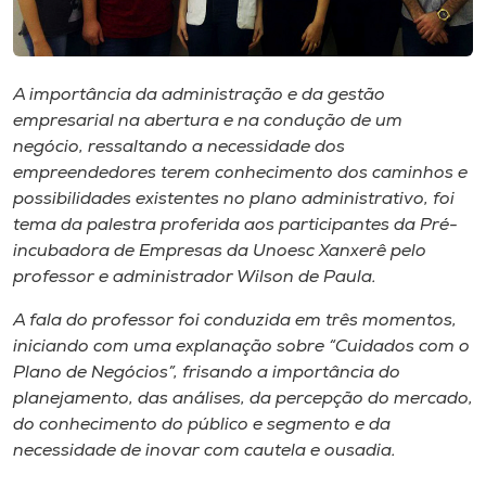
Museu
Unoesc
A importância da administração e da gestão
Store
empresarial na abertura e na condução de um
negócio, ressaltando a necessidade dos
empreendedores terem conhecimento dos caminhos e
possibilidades existentes no plano administrativo, foi
Selecione
o idioma
tema da palestra proferida aos participantes da Pré-
incubadora de Empresas da Unoesc Xanxerê pelo
professor e administrador Wilson de Paula.
A+
A fala do professor foi conduzida em três momentos,
A-
iniciando com uma explanação sobre “Cuidados com o
Plano de Negócios”, frisando a importância do
planejamento, das análises, da percepção do mercado,
do conhecimento do público e segmento e da
necessidade de inovar com cautela e ousadia.