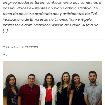
empreendedores terem conhecimento dos caminhos e
possibilidades existentes no plano administrativo, foi
I.nova
tema da palestra proferida aos participantes da Pré-
incubadora de Empresas da Unoesc Xanxerê pelo
Diplomados
professor e administrador Wilson de Paula. A fala do
[…]
Cultura
Publicado em 11/09/2018
CPA
Por
Biblioteca
Editora
Rádio