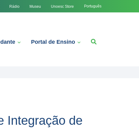
Português
Rádio
Museu
Unoesc Store
udante
Portal de Ensino
e Integração de