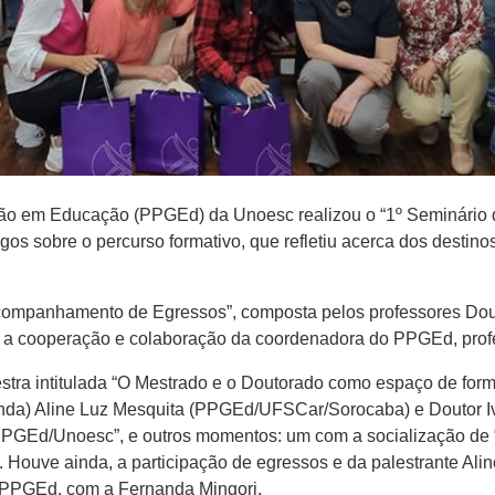
ção em Educação (PPGEd) da Unoesc realizou o “1º Seminário
gos sobre o percurso formativo, que refletiu acerca dos destin
companhamento de Egressos”, composta pelos professores Douto
a cooperação e colaboração da coordenadora do PPGEd, profe
stra intitulada “O Mestrado e o Doutorado como espaço de fo
anda) Aline Luz Mesquita (PPGEd/UFSCar/Sorocaba) e Doutor Iva
PGEd/Unoesc”, e outros momentos: um com a socialização de “
”. Houve ainda, a participação de egressos e da palestrante A
o PPGEd, com a Fernanda Mingori.