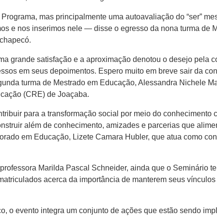
Programa, mas principalmente uma autoavaliação do “ser” mes
s e nos inserimos nele — disse o egresso da nona turma de M
ochapecó.
uma grande satisfação e a aproximação denotou o desejo pela c
ssos em seus depoimentos. Espero muito em breve sair da condi
egunda turma de Mestrado em Educação, Alessandra Nichele Ma
cação (CRE) de Joaçaba.
tribuir para a transformação social por meio do conhecimento 
construir além de conhecimento, amizades e parcerias que alim
torado em Educação, Lizete Camara Hubler, que atua como conc
ofessora Marilda Pascal Schneider, ainda que o Seminário ten
 matriculados acerca da importância de manterem seus vínculo
o, o evento integra um conjunto de ações que estão sendo imp