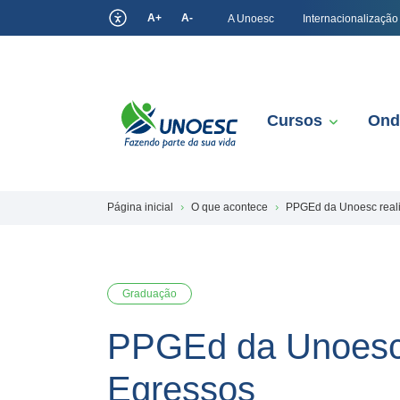
A+
A-
A Unoesc
Internacionalização
Cursos
Ond
Página inicial
O que acontece
PPGEd da Unoesc reali
Graduação
PPGEd da Unoesc r
Egressos