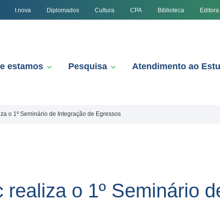
I.nova
Diplomados
Cultura
CPA
Biblioteca
Editora
e estamos
Pesquisa
Atendimento ao Est
za o 1º Seminário de Integração de Egressos
ealiza o 1º Seminário d