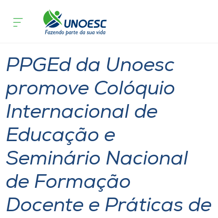
Página inicial
O que acontece
PPGEd da Unoesc promove Colóquio Int
Cursos
Notícia de evento
Geral
International
Onde estamos
PPGEd da Unoesc
Pesquisa
promove Colóquio
Internacional de
Atendimento ao Estudante
Educação e
Portal de Ensino
Seminário Nacional
A
de Formação
Unoesc
Docente e Práticas de
Internacionalização