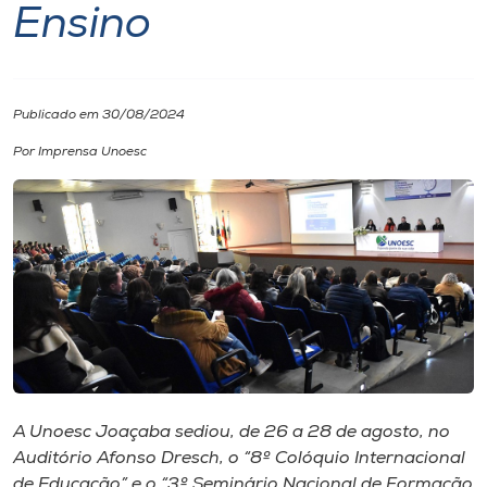
Ensino
I.nova
Diplomados
Publicado em 30/08/2024
Por Imprensa Unoesc
Cultura
CPA
Biblioteca
Editora
A Unoesc Joaçaba sediou, de 26 a 28 de agosto, no
Rádio
Auditório Afonso Dresch, o “8º Colóquio Internacional
de Educação” e o “3º Seminário Nacional de Formação