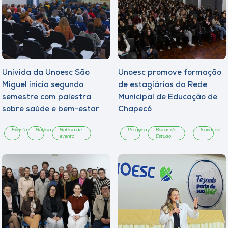
Univida da Unoesc São
Unoesc promove formação
Miguel inicia segundo
de estagiários da Rede
semestre com palestra
Municipal de Educação de
sobre saúde e bem-estar
Chapecó
Evento
Notícia
Notícia de
Pesquisa
Bolsas de
Inovação
evento
Estudo