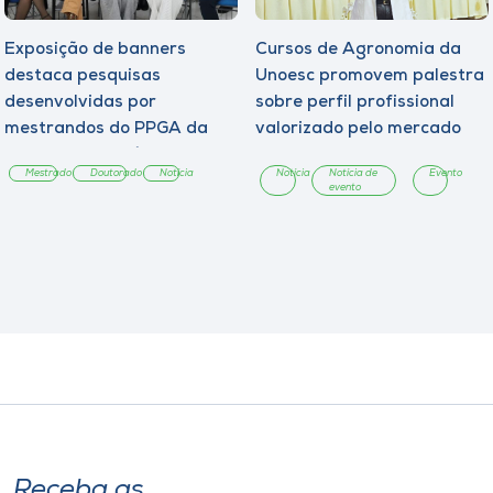
Exposição de banners
Cursos de Agronomia da
destaca pesquisas
Unoesc promovem palestra
desenvolvidas por
sobre perfil profissional
mestrandos do PPGA da
valorizado pelo mercado
Unoesc Chapecó
Mestrado
Doutorado
Notícia
Notícia
Notícia de
Evento
evento
Receba as