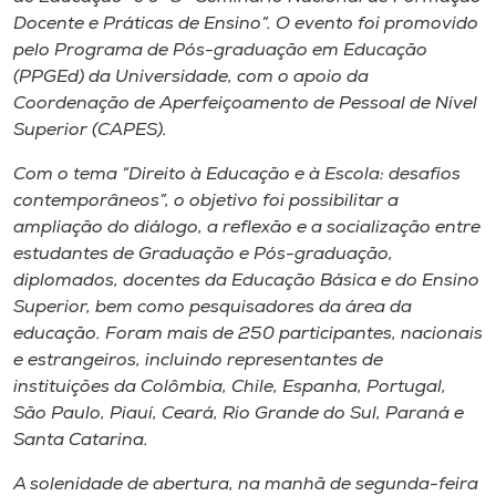
Museu
Docente e Práticas de Ensino”. O evento foi promovido
pelo Programa de Pós-graduação em Educação
Unoesc
(PPGEd) da Universidade, com o apoio da
Coordenação de Aperfeiçoamento de Pessoal de Nível
Store
Superior (CAPES).
Com o tema “Direito à Educação e à Escola: desafios
contemporâneos”, o objetivo foi possibilitar a
Selecione
ampliação do diálogo, a reflexão e a socialização entre
o idioma
estudantes de Graduação e Pós-graduação,
diplomados, docentes da Educação Básica e do Ensino
Superior, bem como pesquisadores da área da
A+
educação. Foram mais de 250 participantes, nacionais
A-
e estrangeiros, incluindo representantes de
instituições da Colômbia, Chile, Espanha, Portugal,
São Paulo, Piauí, Ceará, Rio Grande do Sul, Paraná e
Santa Catarina.
A solenidade de abertura, na manhã de segunda-feira