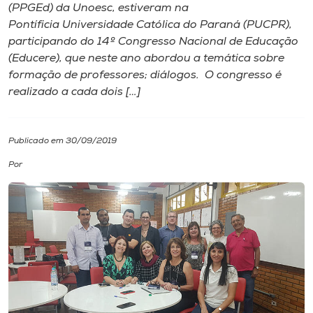
(PPGEd) da Unoesc, estiveram na
Pontíficia Universidade Católica do Paraná (PUCPR),
I.nova
participando do 14º Congresso Nacional de Educação
(Educere), que neste ano abordou a temática sobre
Diplomados
formação de professores; diálogos. O congresso é
realizado a cada dois […]
Cultura
Publicado em 30/09/2019
CPA
Por
Biblioteca
Editora
Rádio