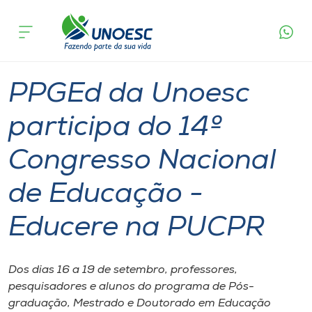
Página
O que
PPGEd da Unoesc participa do 14º Congresso
inicial
acontece
Nacional de Educação -Educere na PUCPR
Cursos
Graduação
Notícia de evento
Joaçaba
Onde estamos
PPGEd da Unoesc
Pesquisa
participa do 14º
Congresso Nacional
Atendimento ao Estudante
de Educação -
Portal de Ensino
Educere na PUCPR
A
Unoesc
Dos dias 16 a 19 de setembro, professores,
pesquisadores e alunos do programa de Pós-
Internacionalização
graduação, Mestrado e Doutorado em Educação