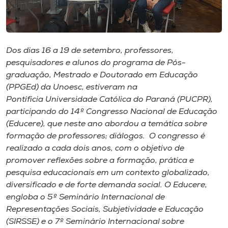
Museu
Unoesc
Store
Dos dias 16 a 19 de setembro, professores,
pesquisadores e alunos do programa de Pós-
graduação, Mestrado e Doutorado em Educação
(PPGEd) da Unoesc, estiveram na
Selecione
Pontíficia Universidade Católica do Paraná (PUCPR),
o idioma
participando do 14º Congresso Nacional de Educação
(Educere), que neste ano abordou a temática sobre
formação de professores; diálogos. O congresso é
realizado a cada dois anos, com o objetivo de
A+
promover reflexões sobre a formação, prática e
A-
pesquisa educacionais em um contexto globalizado,
diversificado e de forte demanda social. O Educere,
engloba o 5º Seminário Internacional de
Representações Sociais, Subjetividade e Educação
(SIRSSE) e o 7º Seminário Internacional sobre