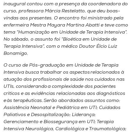
Museu
inaugural contou com a presença da coordenadora do
curso, professora Márcia Restelatto, que deu boas-
vindas aos presentes. O encontro foi ministrado pela
Unoesc
enfermeira Mestra Mayara Martina Abatti e teve como
Store
tema “Humanização em Unidade de Terapia Intensiva”.
No sábado, o assunto foi “Bioética em Unidade de
Terapia Intensiva”, com o médico Doutor Élcio Luiz
Bonamigo.
Selecione
o idioma
O curso de Pós-graduação em Unidade de Terapia
Intensiva busca trabalhar os aspectos relacionados à
atuação dos profissionais de saúde nos cuidados nas
UTIs, considerando a complexidade dos pacientes
A+
críticos e as evidências relacionadas aos diagnósticos
A-
e às terapêuticas. Serão abordados assuntos como:
Assistência Neonatal e Pediátrica em UTI; Cuidados
Paliativos e Desospitalização; Liderança;
Gerenciamento e Biossegurança em UTI; Terapia
Intensiva Neurológica, Cardiológica e Traumatológica;