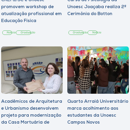
CREF3/SC e Unoesc
Curso de Psicologia da
promovem workshop de
Unoesc Joaçaba realiza 2ª
atualização profissional em
Cerimônia do Botton
Educação Física
Notícia
Graduação
Graduação
Notícia
Acadêmicos de Arquitetura
Quarto Arraiá Universitário
e Urbanismo desenvolvem
marca acolhimento aos
projeto para modernização
estudantes da Unoesc
da Casa Mortuária de
Campos Novos
Tangará