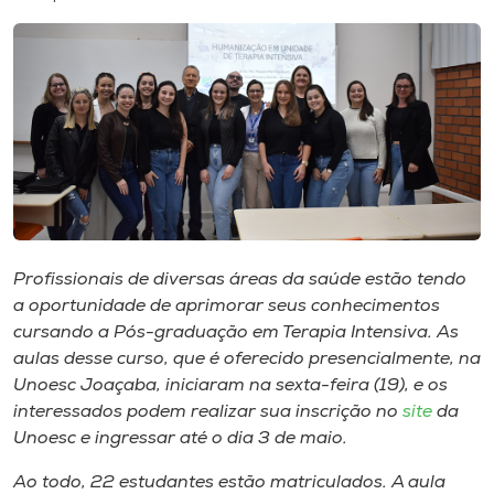
I.nova
Diplomados
Cultura
CPA
Profissionais de diversas áreas da saúde estão tendo
a oportunidade de aprimorar seus conhecimentos
Biblioteca
cursando a Pós-graduação em Terapia Intensiva. As
aulas desse curso, que é oferecido presencialmente, na
Editora
Unoesc Joaçaba, iniciaram na sexta-feira (19), e os
interessados podem realizar sua inscrição no
site
da
Unoesc e ingressar até o dia 3 de maio.
Rádio
Ao todo, 22 estudantes estão matriculados. A aula