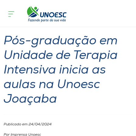
Página inicial
O que acontece
Pós-graduação em Unidade de Terapia 
Cursos
Graduação
Joaçaba
Onde estamos
Pós-graduação em
Pesquisa
Unidade de Terapia
Intensiva inicia as
Atendimento ao Estudante
aulas na Unoesc
Portal de Ensino
Joaçaba
A
Unoesc
Publicado em 24/04/2024
Internacionalização
Por Imprensa Unoesc