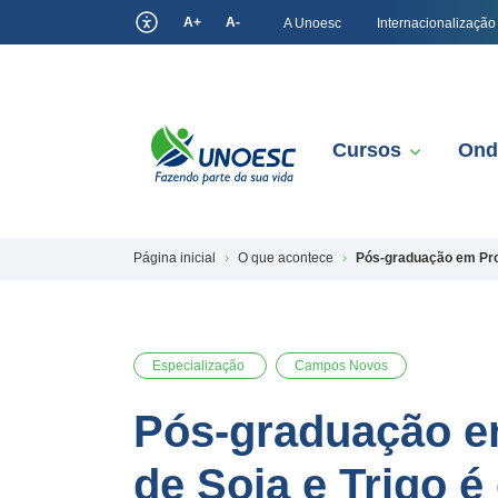
A+
A-
A Unoesc
Internacionalização
Cursos
Ond
Página inicial
O que acontece
Pós-graduação em Pro
Especialização
Campos Novos
Pós-graduação e
de Soja e Trigo 