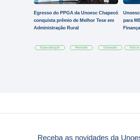
Egresso do PPGA da Unoesc Chapecó
Unoesc 
conquista prêmio de Melhor Tese em
para MB
Administração Rural
Finanç
Especialização
Mestrado
Doutorado
Notícia
Receba as novidades da Unoe