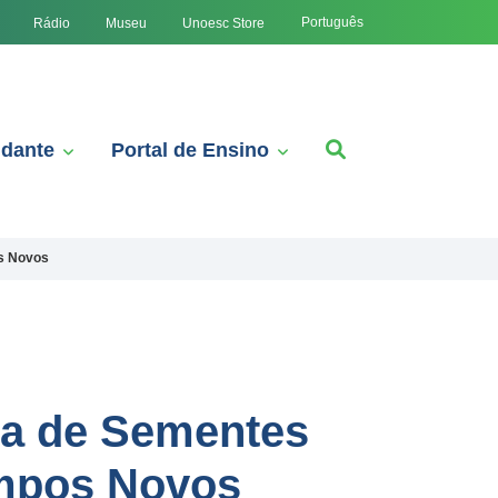
Português
Rádio
Museu
Unoesc Store
udante
Portal de Ensino
os Novos
ia de Sementes
ampos Novos