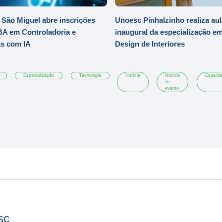
São Miguel abre inscrições
Unoesc Pinhalzinho realiza aul
A em Controladoria e
inaugural da especialização e
as com IA
Design de Interiores
Especialização
Tecnologia
Notícia
Notícia
Especia
de
evento
sc