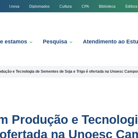
I.nova
Diplomados
Cultura
CPA
Biblioteca
Editora
e estamos
Pesquisa
Atendimento ao Est
dução e Tecnologia de Sementes de Soja e Trigo é ofertada na Unoesc Camp
m Produção e Tecnolog
é ofertada na Unoesc C