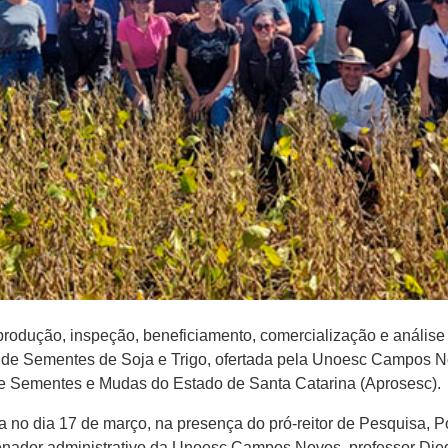
 produção, inspeção, beneficiamento, comercialização e análise 
de Sementes de Soja e Trigo, ofertada pela Unoesc Campos N
e Sementes e Mudas do Estado de Santa Catarina (Aprosesc).
ada no dia 17 de março, na presença do pró-reitor de Pesquisa,
denador administrativo da Unoesc Campos Novos, professor Die