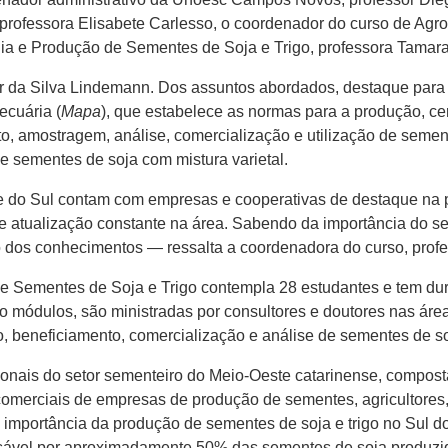
ofessora Elisabete Carlesso, o coordenador do curso de Agrono
 e Produção de Sementes de Soja e Trigo, professora Tamara 
gor da Silva Lindemann. Dos assuntos abordados, destaque para
ecuária (
Mapa
), que estabelece as normas para a produção, cer
 amostragem, análise, comercialização e utilização de sement
 sementes de soja com mistura varietal.
 do Sul contam com empresas e cooperativas de destaque na p
e atualização constante na área. Sabendo da importância do set
dos conhecimentos — ressalta a coordenadora do curso, profes
e Sementes de Soja e Trigo contempla 28 estudantes e tem du
tro módulos, são ministradas por consultores e doutores nas áre
o, beneficiamento, comercialização e análise de sementes de soj
sionais do setor sementeiro do Meio-Oeste catarinense, compos
comerciais de empresas de produção de sementes, agricultores,
mportância da produção de sementes de soja e trigo no Sul do B
sável por aproximadamente 50% das sementes de soja produzi