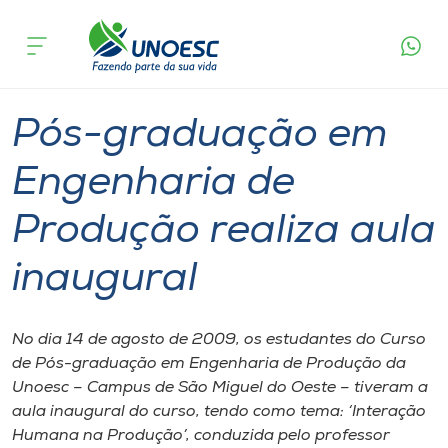
Página
O que
Pós-graduação em Engenharia de Produção
inicial
acontece
realiza aula inaugural
Cursos
Graduação
São Miguel do Oeste
Onde estamos
Pós-graduação em
Pesquisa
Engenharia de
Produção realiza aula
Atendimento ao Estudante
inaugural
Portal de Ensino
No dia 14 de agosto de 2009, os estudantes do Curso
A
de Pós-graduação em Engenharia de Produção da
Unoesc
Unoesc – Campus de São Miguel do Oeste – tiveram a
aula inaugural do curso, tendo como tema: ‘Interação
Internacionalização
Humana na Produção’, conduzida pelo professor