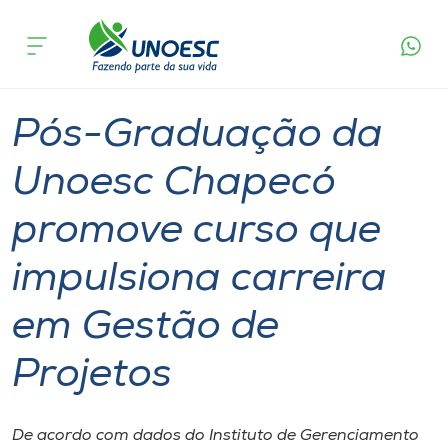
Página
O que
Pós-Graduação da Unoesc Chapecó promove
inicial
acontece
curso que impulsiona carreira em Gestão de
Cursos
Projetos
Especialização
Graduação
Chapecó
Onde estamos
Pós-Graduação da
Pesquisa
Unoesc Chapecó
promove curso que
Atendimento ao Estudante
impulsiona carreira
Portal de Ensino
em Gestão de
A
Projetos
Unoesc
Internacionalização
De acordo com dados do Instituto de Gerenciamento