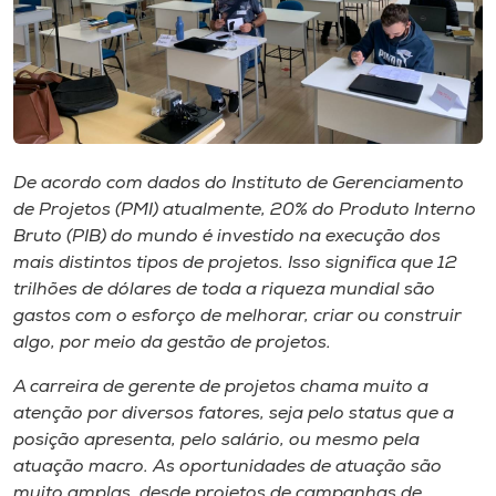
Museu
Unoesc
Store
De acordo com dados do Instituto de Gerenciamento
de Projetos (PMI) atualmente, 20% do Produto Interno
Selecione
o idioma
Bruto (PIB) do mundo é investido na execução dos
mais distintos tipos de projetos. Isso significa que 12
trilhões de dólares de toda a riqueza mundial são
gastos com o esforço de melhorar, criar ou construir
A+
algo, por meio da gestão de projetos.
A-
A carreira de gerente de projetos chama muito a
atenção por diversos fatores, seja pelo status que a
posição apresenta, pelo salário, ou mesmo pela
atuação macro. As oportunidades de atuação são
muito amplas, desde projetos de campanhas de