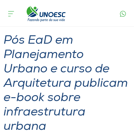
Página
O que
Pós EaD em Planejamento Urbano e curso de
inicial
acontece
Arquitetura publicam e-book sobre
Cursos
infraestrutura urbana
Graduação
Ensino
Xanxerê
Onde estamos
Pós EaD em
Pesquisa
Planejamento
Urbano e curso de
Atendimento ao Estudante
Arquitetura publicam
Portal de Ensino
e-book sobre
A
infraestrutura
Unoesc
urbana
Internacionalização