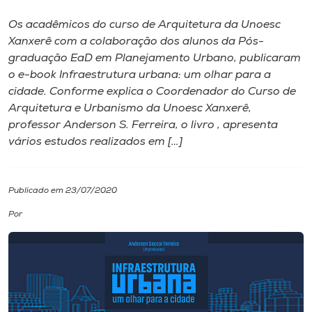
Os acadêmicos do curso de Arquitetura da Unoesc
I.nova
Xanxerê com a colaboração dos alunos da Pós-
graduação EaD em Planejamento Urbano, publicaram
Diplomados
o e-book Infraestrutura urbana: um olhar para a
cidade. Conforme explica o Coordenador do Curso de
Arquitetura e Urbanismo da Unoesc Xanxerê,
Cultura
professor Anderson S. Ferreira, o livro , apresenta
vários estudos realizados em […]
CPA
Publicado em 23/07/2020
Biblioteca
Por
Editora
Rádio