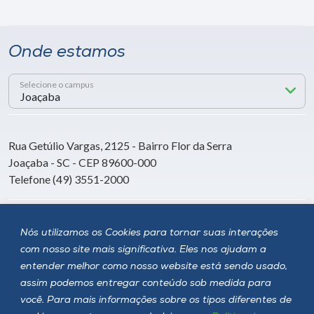
Onde estamos
Selecione o campus
Rua Getúlio Vargas, 2125 - Bairro Flor da Serra
Joaçaba - SC - CEP 89600-000
Telefone (49) 3551-2000
Siga a Unoesc
Nós utilizamos os Cookies para tornar suas interações
com nosso site mais significativa. Eles nos ajudam a
entender melhor como nosso website está sendo usado,
assim podemos entregar conteúdo sob medida para
você. Para mais informações sobre os tipos diferentes de