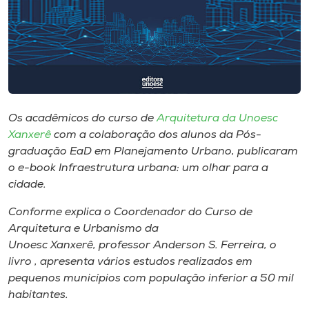
Museu
Unoesc
Store
Os acadêmicos do curso de
Arquitetura da Unoesc
Selecione
Xanxerê
com a colaboração dos alunos da Pós-
o idioma
graduação EaD em Planejamento Urbano, publicaram
o e-book Infraestrutura urbana: um olhar para a
cidade.
A+
Conforme explica o Coordenador do Curso de
A-
Arquitetura e Urbanismo da
Unoesc Xanxerê, professor Anderson S. Ferreira, o
livro , apresenta vários estudos realizados em
pequenos municípios com população inferior a 50 mil
habitantes.