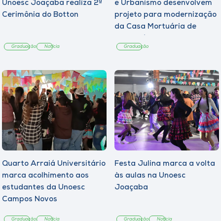
Unoesc Joaçaba realiza 2ª
e Urbanismo desenvolvem
Cerimônia do Botton
projeto para modernização
da Casa Mortuária de
Tangará
Graduação
Notícia
Graduação
Quarto Arraiá Universitário
Festa Julina marca a volta
marca acolhimento aos
às aulas na Unoesc
estudantes da Unoesc
Joaçaba
Campos Novos
Graduação
Notícia
Graduação
Notícia