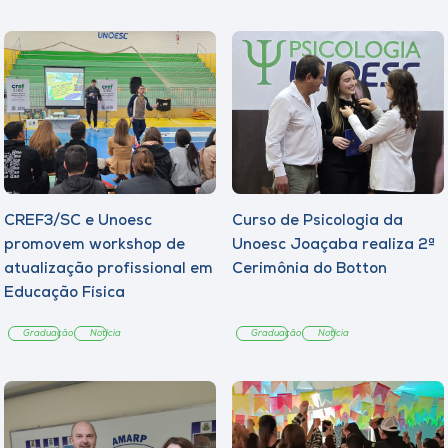
CREF3/SC e Unoesc
Curso de Psicologia da
promovem workshop de
Unoesc Joaçaba realiza 2ª
atualização profissional em
Cerimônia do Botton
Educação Física
Graduação
Notícia
Graduação
Notícia