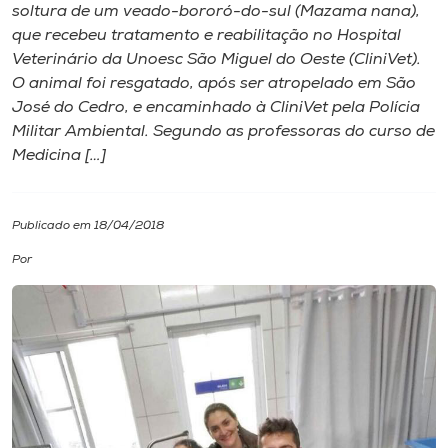
soltura de um veado-bororó-do-sul (Mazama nana),
que recebeu tratamento e reabilitação no Hospital
I.nova
Veterinário da Unoesc São Miguel do Oeste (CliniVet).
O animal foi resgatado, após ser atropelado em São
Diplomados
José do Cedro, e encaminhado à CliniVet pela Polícia
Militar Ambiental. Segundo as professoras do curso de
Medicina […]
Cultura
CPA
Publicado em 18/04/2018
Por
Biblioteca
Editora
Rádio