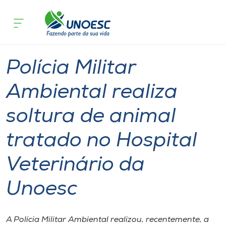
Página
O que
Polícia Militar Ambiental realiza soltura de an
inicial
acontece
Hospital Veterinário da Unoesc
Cursos
Graduação
Inserção Social
São Miguel do Oeste
Onde estamos
Polícia Militar
Pesquisa
Ambiental realiza
soltura de animal
Atendimento ao Estudante
tratado no Hospital
Portal de Ensino
Veterinário da
A
Unoesc
Unoesc
Internacionalização
A Polícia Militar Ambiental realizou, recentemente, a