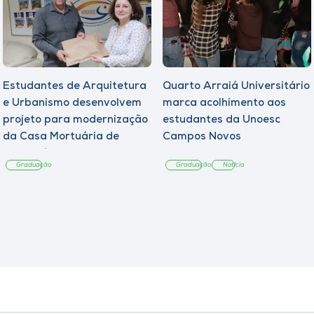
Estudantes de Arquitetura
Quarto Arraiá Universitário
e Urbanismo desenvolvem
marca acolhimento aos
projeto para modernização
estudantes da Unoesc
da Casa Mortuária de
Campos Novos
Tangará
Graduação
Graduação
Notícia