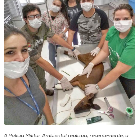
Museu
Unoesc
Store
Selecione
o idioma
A+
A-
A Polícia Militar Ambiental realizou, recentemente, a