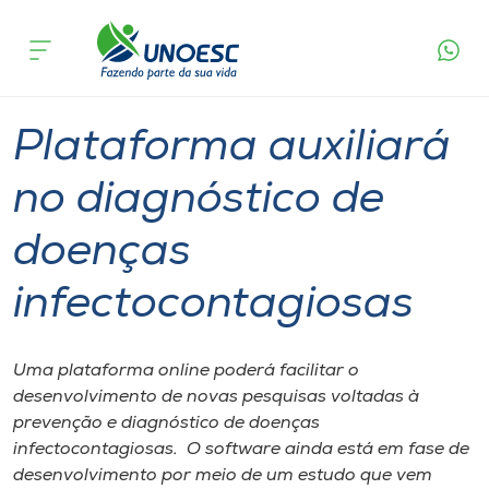
Página
O que
Plataforma auxiliará no diagnóstico de
inicial
acontece
doenças infectocontagiosas
Cursos
Graduação
Joaçaba
Onde estamos
Plataforma auxiliará
Pesquisa
no diagnóstico de
doenças
Atendimento ao Estudante
infectocontagiosas
Portal de Ensino
Uma plataforma online poderá facilitar o
A
desenvolvimento de novas pesquisas voltadas à
Unoesc
prevenção e diagnóstico de doenças
infectocontagiosas. O software ainda está em fase de
Internacionalização
desenvolvimento por meio de um estudo que vem