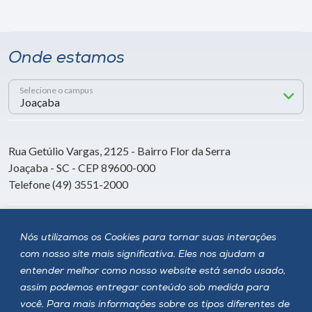
Onde estamos
Selecione o campus
Rua Getúlio Vargas, 2125 - Bairro Flor da Serra
Joaçaba - SC - CEP 89600-000
Telefone (49) 3551-2000
Siga a Unoesc
Nós utilizamos os Cookies para tornar suas interações
com nosso site mais significativa. Eles nos ajudam a
entender melhor como nosso website está sendo usado,
assim podemos entregar conteúdo sob medida para
você. Para mais informações sobre os tipos diferentes de