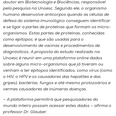
Museu
doutor em Biotecnologia e Biociências, responsável
pela pesquisa na Unoesc. Segundo ele, o organismo
humano desenvolve anticorpos quando as células de
Unoesc
defesa do sistema imunológico conseguem identificar
Store
e se ligar a partes de proteínas que formam os micro-
organismos. Estas partes de proteínas, conhecidas
como epítopos, é que são usadas para o
desenvolvimento de vacinas e procedimentos de
Selecione
diagnósticos. A proposta do estudo realizado na
o idioma
Unoesc é reunir em uma plataforma online dados
sobre alguns micro-organismos que já tiveram ou
venham a ter epítopos identificados, como vírus (como
A+
o HIV, o HPV e os causadores das hepatites e das
A-
gripes), bactérias, fungos e até mesmo protozoários e
vermes causadores de inúmeras doenças.
– A plataforma permitirá que pesquisadores do
mundo inteiro possam acessar estes dados – afirma o
professor Dr. Glauber.