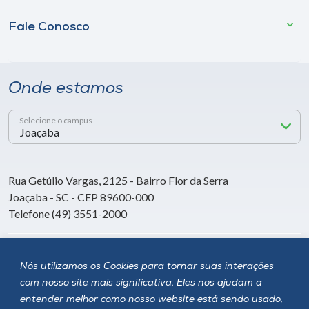
Fale Conosco
Onde estamos
Selecione o campus
Rua Getúlio Vargas, 2125 - Bairro Flor da Serra
Joaçaba - SC - CEP 89600-000
Telefone (49) 3551-2000
Siga a Unoesc
Nós utilizamos os Cookies para tornar suas interações
com nosso site mais significativa. Eles nos ajudam a
entender melhor como nosso website está sendo usado,