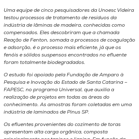
Museu
Uma equipe de cinco pesquisadores da Unoesc Videira
testou processos de tratamento de resíduos da
Unoesc
indústria de lâminas de madeira, conhecidas como
Store
compensados. Eles descobriram que a chamada
Reação de Fenton, somada a processos de coagulação
e adsorção, é o processo mais eficiente, já que os
fenóis e sólidos suspensos encontrados no efluente
Selecione
foram totalmente biodegradados.
o idioma
O estudo foi apoiado pela Fundação de Amparo à
Pesquisa e Inovação do Estado de Santa Catarina –
FAPESC, no programa Universal, que auxilia a
A+
realização de projetos em todas as áreas do
A-
conhecimento. As amostras foram coletadas em uma
indústria de laminados de
Pinus SP
.
Os efluentes provenientes do cozimento de toras
apresentam alta carga orgânica, composta