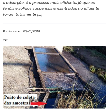
e adsorção, é o processo mais eficiente, já que os
fenóis e sólidos suspensos encontrados no efluente
I.nova
foram totalmente […]
Diplomados
Publicado em 23/01/2018
Cultura
Por
CPA
Biblioteca
Editora
Rádio