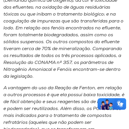
(Demanda química de oxigênio), da cor e toxicidade
dos efluentes; na oxidação de águas residuárias
tóxicas ou que inibam o tratamento biológico; e na
coagulação de impurezas que são transferidas para o
lodo. Em relação aos fenóis encontrados no efluente,
foram totalmente biodegradados, assim como os
sólidos suspensos. Os outros compostos do efluente
tiveram cerca de 70% de mineralização. Comparando
os resultados de todos os três processos aplicados, a
Resolução do CONAMA nº 357, os parâmetros de
Nitrogênio Amoniacal e Fenóis encontram-se dentro
da legislação.
A vantagem do uso da Reação de Fenton, em relação
a outros processos é que ela possui baixa toxicidade, é
de fácil obtenção e seus reagentes são de baixo custo
e podem ser reutilizados. Além disso, os POAs são os
mais indicados para o tratamento de compostos
refratários (aqueles que não podem ser