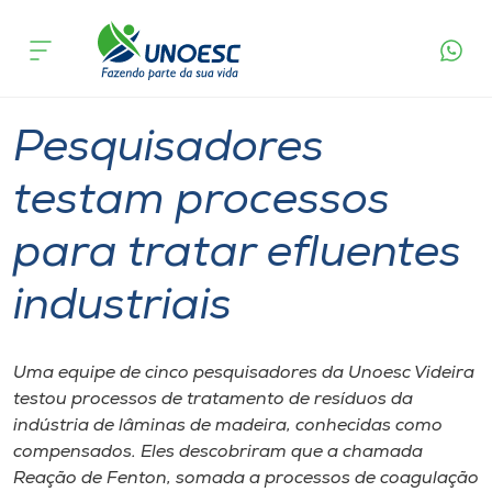
Página
O que
Pesquisadores testam processos para tratar
inicial
acontece
efluentes industriais
Cursos
Graduação
Pesquisa
Videira
Onde estamos
Pesquisadores
Pesquisa
testam processos
para tratar efluentes
Atendimento ao Estudante
industriais
Portal de Ensino
Uma equipe de cinco pesquisadores da Unoesc Videira
A
testou processos de tratamento de resíduos da
Unoesc
indústria de lâminas de madeira, conhecidas como
compensados. Eles descobriram que a chamada
Internacionalização
Reação de Fenton, somada a processos de coagulação