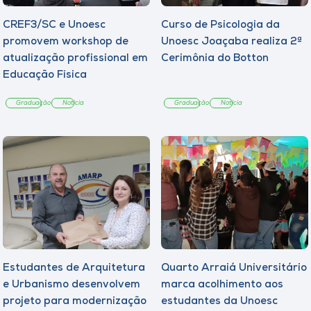
CREF3/SC e Unoesc
Curso de Psicologia da
promovem workshop de
Unoesc Joaçaba realiza 2ª
atualização profissional em
Cerimônia do Botton
Educação Física
Graduação
Notícia
Graduação
Notícia
Estudantes de Arquitetura
Quarto Arraiá Universitário
e Urbanismo desenvolvem
marca acolhimento aos
projeto para modernização
estudantes da Unoesc