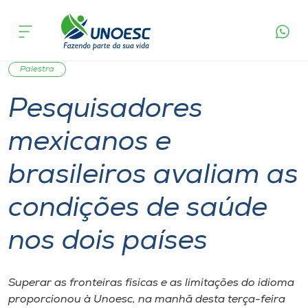
Página
O que
Pesquisadores mexicanos e brasileiros avaliam
inicial
acontece
as condições de saúde nos dois países
Cursos
Graduação
Notícia de evento
International
Onde estamos
Palestra
Pesquisadores
Pesquisa
mexicanos e
Atendimento ao Estudante
brasileiros avaliam as
Portal de Ensino
condições de saúde
nos dois países
A
Unoesc
Superar as fronteiras físicas e as limitações do idioma
Internacionalização
proporcionou à Unoesc, na manhã desta terça-feira