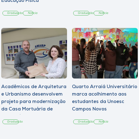
Educação Física
Graduação
Notícia
Graduação
Notícia
Acadêmicos de Arquitetura
Quarto Arraiá Universitário
e Urbanismo desenvolvem
marca acolhimento aos
projeto para modernização
estudantes da Unoesc
da Casa Mortuária de
Campos Novos
Tangará
Graduação
Graduação
Notícia