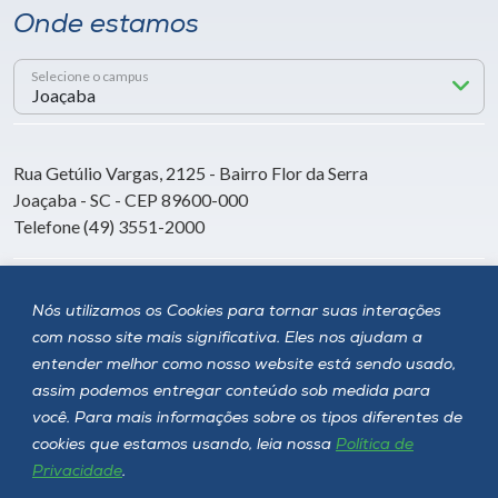
Onde estamos
Selecione o campus
Rua Getúlio Vargas, 2125 - Bairro Flor da Serra
Joaçaba - SC - CEP 89600-000
Telefone (49) 3551-2000
Siga a Unoesc
Nós utilizamos os Cookies para tornar suas interações
com nosso site mais significativa. Eles nos ajudam a
entender melhor como nosso website está sendo usado,
assim podemos entregar conteúdo sob medida para
você. Para mais informações sobre os tipos diferentes de
cookies que estamos usando, leia nossa
Política de
Privacidade
.