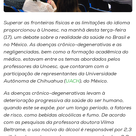
Museu
Unoesc
Superar as fronteiras físicas e as limitações do idioma
Store
proporcionou à Unoesc, na manhã desta terça-feira
(17), um debate sobre a realidade da saúde no Brasil e
no México. As doenças crônico-degenerativas e as
negligenciadas, bem como a formação acadêmica do
Selecione
médico, estavam entre os temas abordados pelos
o idioma
professores da Unoesc, que contaram com a
participação de representantes da Universidade
Autônoma de Chihuahua (
UACH
), do México.
A+
As doenças crônico-degenerativas levam à
A-
deterioração progressiva da saúde do ser humano,
quando este se expõe, por um longo período, a fatores
de risco, como bebidas alcoólicas e fumo. De acordo
com as pesquisas da professora doutora Vilma
Beltrame, o uso nocivo do álcool é responsável por 2,3