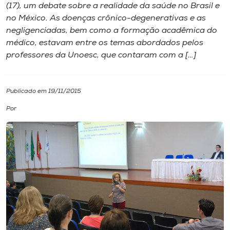
(17), um debate sobre a realidade da saúde no Brasil e
no México. As doenças crônico-degenerativas e as
I.nova
negligenciadas, bem como a formação acadêmica do
médico, estavam entre os temas abordados pelos
Diplomados
professores da Unoesc, que contaram com a […]
Cultura
Publicado em 19/11/2015
Por
CPA
Biblioteca
Editora
Rádio