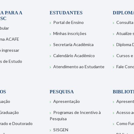
A PARA A
ESTUDANTES
DIPLOM
SC
Portal de Ensino
Consulta
bular
Minhas inscrições
Atualize
ema ACAFE
Secretaria Acadêmica
Diploma D
 ingressar
Calendário Acadêmico
Cursos e
s de Estudo
Atendimento ao Estudante
Fale Con
OS
PESQUISA
BIBLIO
uação
Apresentação
Apresen
Graduação
Programas de Incentivo à
Acesso a
Pesquisa
rado e Doutorado
Como Fu
SISGEN