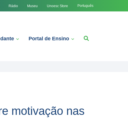
Português
Rádio
Museu
Unoesc Store
udante
Portal de Ensino
bre motivação nas