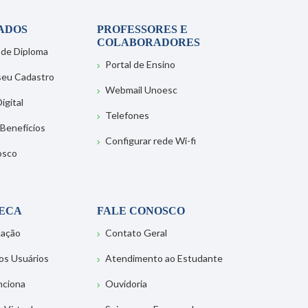
ADOS
PROFESSORES E
COLABORADORES
 de Diploma
Portal de Ensino
 seu Cadastro
Webmail Unoesc
igital
Telefones
 Benefícios
Configurar rede Wi-fi
osco
TECA
FALE CONOSCO
tação
Contato Geral
os Usuários
Atendimento ao Estudante
nciona
Ouvidoria