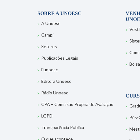
SOBRE A UNOESC
VENH
UNOE
A Unoesc
Vesti
Campi
Sist
Setores
Como
Publicações Legais
Bolsa
Funoesc
Editora Unoesc
Rádio Unoesc
CURS
CPA – Comissão Própria de Avaliação
Grad
LGPD
Pós-
Transparência Pública
Mest
O que acontece