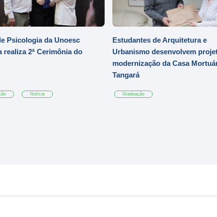
e Psicologia da Unoesc
Estudantes de Arquitetura e
 realiza 2ª Cerimônia do
Urbanismo desenvolvem projet
modernização da Casa Mortuár
Tangará
ção
Notícia
Graduação