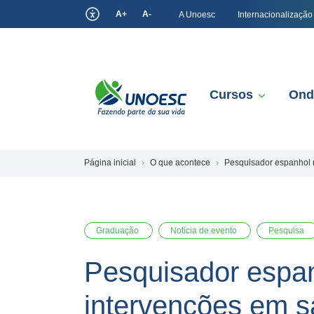
A+
A-
A Unoesc
Internacionalização
Cursos
Ond
Página inicial
O que acontece
Pesquisador espanhol m
Graduação
Notícia de evento
Pesquisa
Pesquisador espan
intervenções em 