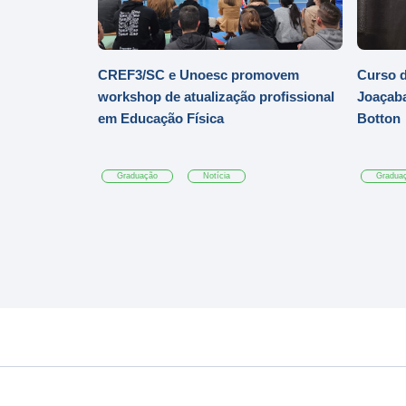
CREF3/SC e Unoesc promovem
Curso d
workshop de atualização profissional
Joaçaba
em Educação Física
Botton
Graduação
Notícia
Gradua