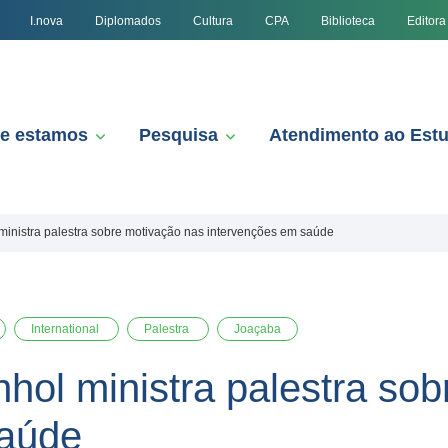
I.nova
Diplomados
Cultura
CPA
Biblioteca
Editora
e estamos
Pesquisa
Atendimento ao Est
inistra palestra sobre motivação nas intervenções em saúde
International
Palestra
Joaçaba
hol ministra palestra so
saúde