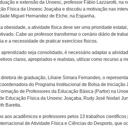
aduação e extensão da Unoesc, professor Fábio Lazzarotti, na n
ão Física da Unoesc Joaçaba e discutiu a motivação nas inter
idade Miguel Hernandez de Elche, na Espanha.
obesidade, a atividade física deve ser uma prioridade estatal
tivado. Cabe ao professor transformar o cenário diário de trab
 e a necessidade de praticar exercícios físicos.
aprendizado seja consolidado, é necessário adaptar a atividad
ivos claros, apropriados e realistas, utilizar como recurso a mú
a diretora de graduação, Liliane Simara Fernandes, o represe
 coordenadora do Programa Institucional de Bolsa de Iniciação
Formação de Professores da Educação Básica (Parfor) na Unoes
de Educação Física da Unoesc Joaçaba, Rudy José Nodari Jun
th Baretta.
dos aos acadêmicos e professores pelos 13 trabalhos científic
ernacional de Atividade Física e Ciências do Desporto, que o