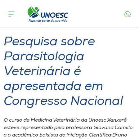
Página
O que
Pesquisa sobre Parasitologia Veterinária é
inicial
acontece
apresentada em Congresso Nacional
Cursos
Graduação
Notícia de evento
Xanxerê
Onde estamos
Pesquisa sobre
Pesquisa
Parasitologia
Veterinária é
Atendimento ao Estudante
apresentada em
Portal de Ensino
Congresso Nacional
A
Unoesc
O curso de Medicina Veterinária da Unoesc Xanxerê
esteve representado pela professora Giovana Camillo
Internacionalização
e o acadêmico bolsista de Iniciação Científica Bruno