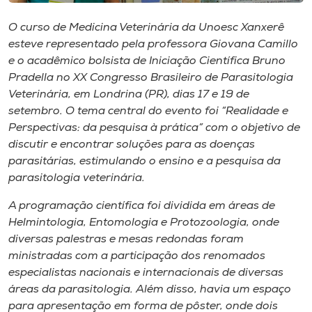
Museu
O curso de Medicina Veterinária da Unoesc Xanxerê
esteve representado pela professora Giovana Camillo
Unoesc
e o acadêmico bolsista de Iniciação Científica Bruno
Store
Pradella no XX Congresso Brasileiro de Parasitologia
Veterinária, em Londrina (PR), dias 17 e 19 de
setembro. O tema central do evento foi “Realidade e
Perspectivas: da pesquisa à prática” com o objetivo de
Selecione
o idioma
discutir e encontrar soluções para as doenças
parasitárias, estimulando o ensino e a pesquisa da
parasitologia veterinária.
A+
A programação científica foi dividida em áreas de
A-
Helmintologia, Entomologia e Protozoologia, onde
diversas palestras e mesas redondas foram
ministradas com a participação dos renomados
especialistas nacionais e internacionais de diversas
áreas da parasitologia. Além disso, havia um espaço
para apresentação em forma de pôster, onde dois