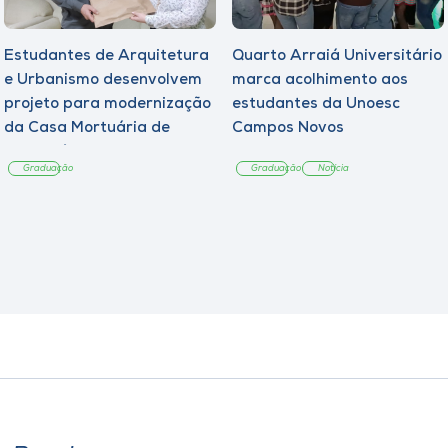
Estudantes de Arquitetura
Quarto Arraiá Universitário
e Urbanismo desenvolvem
marca acolhimento aos
projeto para modernização
estudantes da Unoesc
da Casa Mortuária de
Campos Novos
Tangará
Graduação
Graduação
Notícia