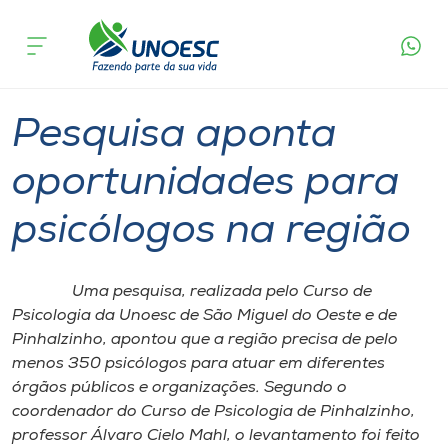
Página
O que
Pesquisa aponta oportunidades para
inicial
acontece
psicólogos na região
Cursos
Graduação
Pinhalzinho
Onde estamos
Pesquisa aponta
Pesquisa
oportunidades para
psicólogos na região
Atendimento ao Estudante
Portal de Ensino
Uma pesquisa, realizada pelo Curso de
Psicologia da Unoesc de São Miguel do Oeste e de
Pinhalzinho, apontou que a região precisa de pelo
A
menos 350 psicólogos para atuar em diferentes
Unoesc
órgãos públicos e organizações. Segundo o
coordenador do Curso de Psicologia de Pinhalzinho,
Internacionalização
professor Álvaro Cielo Mahl, o levantamento foi feito