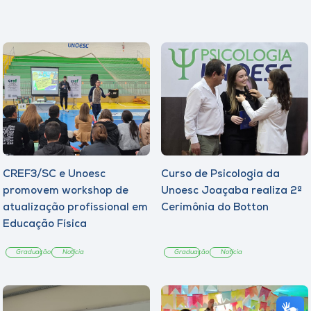
CREF3/SC e Unoesc
Curso de Psicologia da
promovem workshop de
Unoesc Joaçaba realiza 2ª
atualização profissional em
Cerimônia do Botton
Educação Física
Graduação
Notícia
Graduação
Notícia