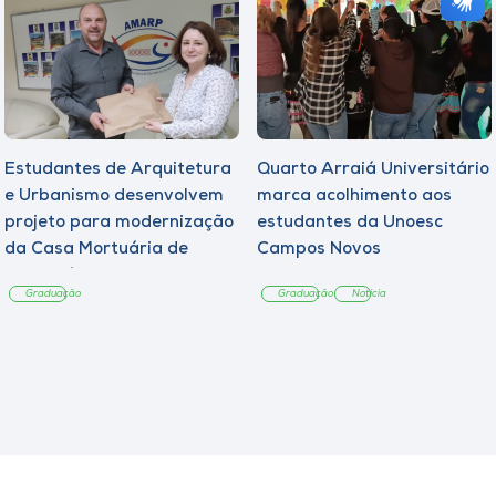
Estudantes de Arquitetura
Quarto Arraiá Universitário
e Urbanismo desenvolvem
marca acolhimento aos
projeto para modernização
estudantes da Unoesc
da Casa Mortuária de
Campos Novos
Tangará
Graduação
Graduação
Notícia