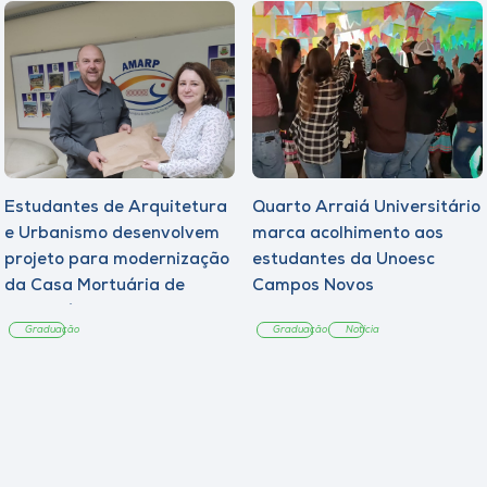
Estudantes de Arquitetura
Quarto Arraiá Universitário
e Urbanismo desenvolvem
marca acolhimento aos
projeto para modernização
estudantes da Unoesc
da Casa Mortuária de
Campos Novos
Tangará
Graduação
Graduação
Notícia