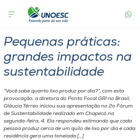
Página
O que
Pequenas práticas: grandes impactos na
inicial
acontece
sustentabilidade
Cursos
Graduação
Chapecó
Onde estamos
Pequenas práticas:
Pesquisa
grandes impactos na
sustentabilidade
Atendimento ao Estudante
Portal de Ensino
“Você sabe quanto lixo produz por dia?”, com esta
provocação, a diretora do Ponto Focal GRI no Brasil,
Gláucia Térreo iniciou sua apresentação no 2o Fórum
A
de Sustentabilidade realizado em Chapecó na
Unoesc
segunda-feira, 4. Ela respondeu estimando que cada
pessoa produz cerca de um quilo de lixo por dia e cada
Internacionalização
residência gera uma tonelada […]