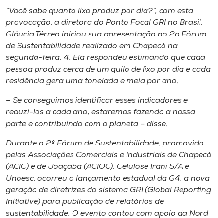
Museu
“Você sabe quanto lixo produz por dia?”, com esta
provocação, a diretora do Ponto Focal GRI no Brasil,
Unoesc
Gláucia Térreo iniciou sua apresentação no 2o Fórum
de Sustentabilidade realizado em Chapecó na
Store
segunda-feira, 4. Ela respondeu estimando que cada
pessoa produz cerca de um quilo de lixo por dia e cada
residência gera uma tonelada e meia por ano.
Selecione
o idioma
– Se conseguimos identificar esses indicadores e
reduzi-los a cada ano, estaremos fazendo a nossa
parte e contribuindo com o planeta – disse.
Durante o 2º Fórum de Sustentabilidade, promovido
A+
pelas Associações Comerciais e Industriais de Chapecó
A-
(ACIC) e de Joaçaba (ACIOC), Celulose Irani S/A e
Unoesc, ocorreu o lançamento estadual da G4, a nova
geração de diretrizes do sistema GRI (Global Reporting
Initiative) para publicação de relatórios de
sustentabilidade. O evento contou com apoio da Nord