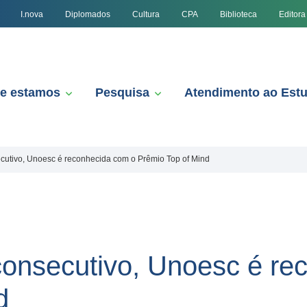
I.nova
Diplomados
Cultura
CPA
Biblioteca
Editora
e estamos
Pesquisa
Atendimento ao Est
ecutivo, Unoesc é reconhecida com o Prêmio Top of Mind
 consecutivo, Unoesc é r
d