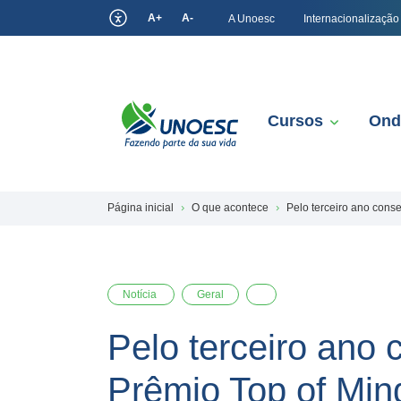
A+
A-
A Unoesc
Internacionalização
Cursos
Ond
Página inicial
O que acontece
Pelo terceiro ano cons
Notícia
Geral
Pelo terceiro ano
Prêmio Top of Min