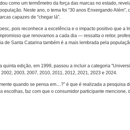
lidou como um termômetro da força das marcas no estado, reve
da população. Neste ano, o tema foi “30 anos Enxergando Alé
arcas capazes de “chegar lá”.
sc, pois reconhece a excelência e o impacto positivo que a In
mpromisso que renovamos a cada dia — ressalta o reitor, profe
ia de Santa Catarina também é a mais lembrada pela população
r da quinta edição, em 1999, passou a incluir a categoria “Univ
 2002, 2003, 2007, 2010, 2011, 2012, 2021, 2023 e 2024.
 mente quando se pensa em…?” é que é realizada a pesquisa do 
s escolhas, faz com que o consumidor participante mencione, 