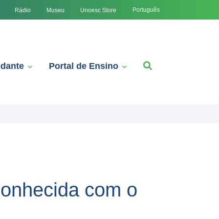
Português
Rádio
Museu
Unoesc Store
udante
Portal de Ensino
econhecida com o