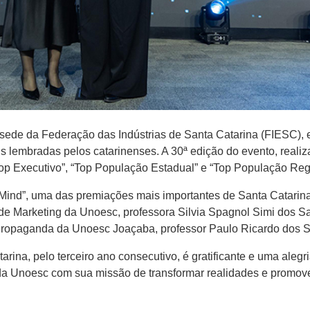
na sede da Federação das Indústrias de Santa Catarina (FIESC),
is lembradas pelos catarinenses. A 30ª edição do evento, rea
Top Executivo”, “Top População Estadual” e “Top População Reg
Mind”, uma das premiações mais importantes de Santa Catarina,
r de Marketing da Unoesc, professora Silvia Spagnol Simi dos
Propaganda da Unoesc Joaçaba, professor Paulo Ricardo dos S
rina, pelo terceiro ano consecutivo, é gratificante e uma ale
a Unoesc com sua missão de transformar realidades e promove