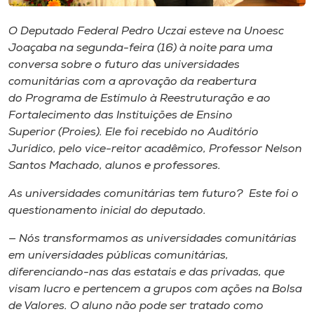
Museu
O Deputado Federal Pedro Uczai esteve na Unoesc
Unoesc
Joaçaba na segunda-feira (16) à noite para uma
conversa sobre o futuro das universidades
Store
comunitárias com a aprovação da reabertura
do Programa de Estímulo à Reestruturação e ao
Fortalecimento das Instituições de Ensino
Superior (Proies). Ele foi recebido no Auditório
Selecione
o idioma
Jurídico, pelo vice-reitor acadêmico, Professor Nelson
Santos Machado, alunos e professores.
As universidades comunitárias tem futuro? Este foi o
A+
questionamento inicial do deputado.
A-
— Nós transformamos as universidades comunitárias
em universidades públicas comunitárias,
diferenciando-nas das estatais e das privadas, que
visam lucro e pertencem a grupos com ações na Bolsa
de Valores. O aluno não pode ser tratado como