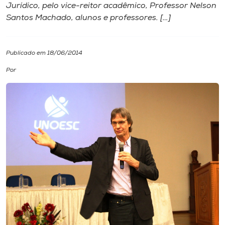
Jurídico, pelo vice-reitor acadêmico, Professor Nelson
Santos Machado, alunos e professores. […]
I.nova
Diplomados
Publicado em 18/06/2014
Por
Cultura
CPA
Biblioteca
Editora
Rádio