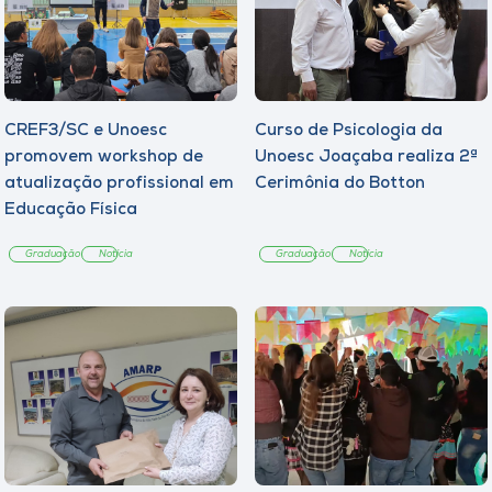
CREF3/SC e Unoesc
Curso de Psicologia da
promovem workshop de
Unoesc Joaçaba realiza 2ª
atualização profissional em
Cerimônia do Botton
Educação Física
Graduação
Notícia
Graduação
Notícia