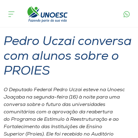
Página
O que
Pedro Uczai conversa com alunos sobre o
inicial
acontece
PROIES
Cursos
Graduação
Geral
Joaçaba
Onde estamos
Pedro Uczai conversa
Pesquisa
com alunos sobre o
PROIES
Atendimento ao Estudante
Portal de Ensino
O Deputado Federal Pedro Uczai esteve na Unoesc
Joaçaba na segunda-feira (16) à noite para uma
conversa sobre o futuro das universidades
A
comunitárias com a aprovação da reabertura
Unoesc
do Programa de Estímulo à Reestruturação e ao
Fortalecimento das Instituições de Ensino
Internacionalização
Superior (Proies). Ele foi recebido no Auditório