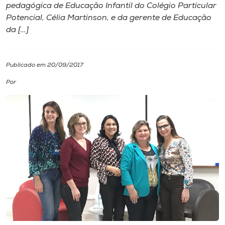
pedagógica de Educação Infantil do Colégio Particular
Potencial, Célia Martinson, e da gerente de Educação
I.nova
da […]
Diplomados
Publicado em 20/09/2017
Cultura
Por
CPA
Biblioteca
Editora
Rádio