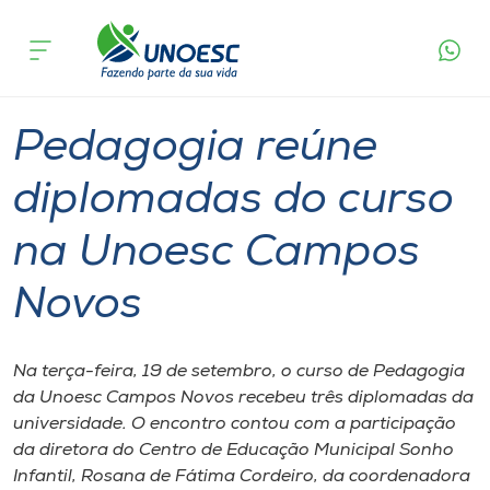
Página
O que
Pedagogia reúne diplomadas do curso na
inicial
acontece
Unoesc Campos Novos
Cursos
Graduação
Diplomados
Campos Novos
Onde estamos
Pedagogia reúne
Pesquisa
diplomadas do curso
na Unoesc Campos
Atendimento ao Estudante
Novos
Portal de Ensino
Na terça-feira, 19 de setembro, o curso de Pedagogia
A
da Unoesc Campos Novos recebeu três diplomadas da
Unoesc
universidade. O encontro contou com a participação
da diretora do Centro de Educação Municipal Sonho
Internacionalização
Infantil, Rosana de Fátima Cordeiro, da coordenadora