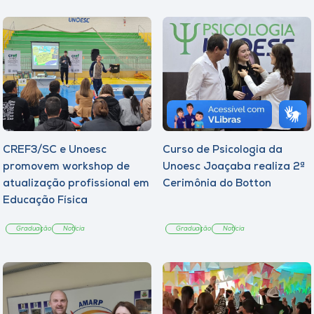
CREF3/SC e Unoesc
Curso de Psicologia da
promovem workshop de
Unoesc Joaçaba realiza 2ª
atualização profissional em
Cerimônia do Botton
Educação Física
Graduação
Notícia
Graduação
Notícia