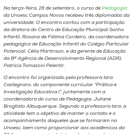
Museu
Na terça-feira, 19 de setembro, o curso de
Pedagogia
da Unoesc Campos Novos recebeu três diplomadas da
Unoesc
universidade. O encontro contou com a participação
Store
da diretora do Centro de Educação Municipal Sonho
Infantil, Rosana de Fátima Cordeiro, da coordenadora
pedagógica de Educação Infantil do Colégio Particular
Potencial, Célia Martinson, e da gerente de Educação
Selecione
da 8ª Agência de Desenvolvimento Regional (ADR),
o idioma
Patrícia Tomazoni Pelentir.
O encontro foi organizado pela professora Iara
Castegnaro, do componente curricular “Prática e
A+
Investigação Educativa I”, juntamente com a
A-
coordenadora do curso de Pedagogia, Juliane
Brogliato Albuquerque. Segundo a professora Iara, a
atividade tem o objetivo de manter o contato e o
acompanhamento daqueles que se formaram na
Unoesc, bem como proporcionar aos acadêmicos da